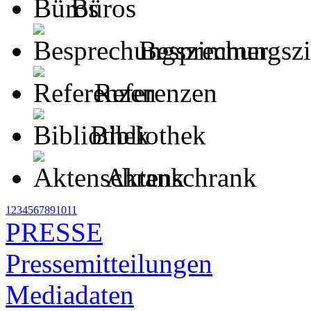
Büros
Besprechungsz
Referenzen
Bibliothek
Aktenschrank
1
2
3
4
5
6
7
8
9
10
11
PRESSE
Pressemitteilungen
Mediadaten