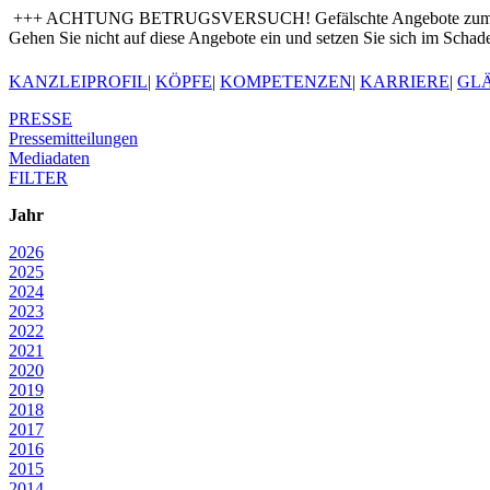
+++ ACHTUNG BETRUGSVERSUCH! Gefälschte Angebote zum Kauf von
Gehen Sie nicht auf diese Angebote ein und setzen Sie sich im Schade
KANZLEIPROFIL
|
KÖPFE
|
KOMPETENZEN
|
KARRIERE
|
GL
PRESSE
Pressemitteilungen
Mediadaten
FILTER
Jahr
2026
2025
2024
2023
2022
2021
2020
2019
2018
2017
2016
2015
2014