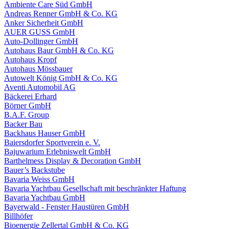
Ambiente Care Süd GmbH
Andreas Renner GmbH & Co. KG
Anker Sicherheit GmbH
AUER GUSS GmbH
Auto-Dollinger GmbH
Autohaus Baur GmbH & Co. KG
Autohaus Kropf
Autohaus Mössbauer
Autowelt König GmbH & Co. KG
Aventi Automobil AG
Bäckerei Erhard
Börner GmbH
B.A.F. Group
Backer Bau
Backhaus Hauser GmbH
Baiersdorfer Sportverein e. V.
Bajuwarium Erlebniswelt GmbH
Barthelmess Display & Decoration GmbH
Bauer’s Backstube
Bavaria Weiss GmbH
Bavaria Yachtbau Gesellschaft mit beschränkter Haftung
Bavaria Yachtbau GmbH
Bayerwald - Fenster Haustüren GmbH
Billhöfer
Bioenergie Zellertal GmbH & Co. KG