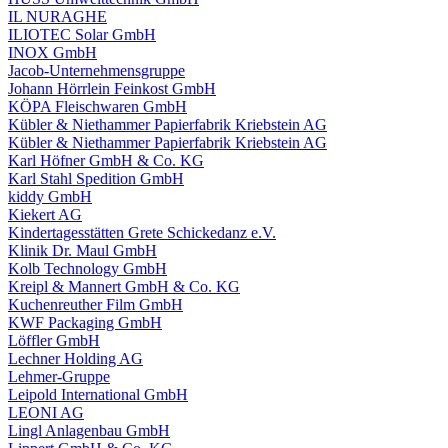
IL NURAGHE
ILIOTEC Solar GmbH
INOX GmbH
Jacob-Unternehmensgruppe
Johann Hörrlein Feinkost GmbH
KÖPA Fleischwaren GmbH
Kübler & Niethammer Papierfabrik Kriebstein AG
Kübler & Niethammer Papierfabrik Kriebstein AG
Karl Höfner GmbH & Co. KG
Karl Stahl Spedition GmbH
kiddy GmbH
Kiekert AG
Kindertagesstätten Grete Schickedanz e.V.
Klinik Dr. Maul GmbH
Kolb Technology GmbH
Kreipl & Mannert GmbH & Co. KG
Kuchenreuther Film GmbH
KWF Packaging GmbH
Löffler GmbH
Lechner Holding AG
Lehmer-Gruppe
Leipold International GmbH
LEONI AG
Lingl Anlagenbau GmbH