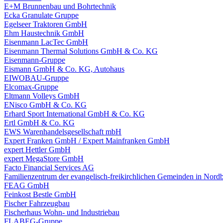
E+M Brunnenbau und Bohrtechnik
Ecka Granulate Gruppe
Egelseer Traktoren GmbH
Ehm Haustechnik GmbH
Eisenmann LacTec GmbH
Eisenmann Thermal Solutions GmbH & Co. KG
Eisenmann-Gruppe
Eismann GmbH & Co. KG, Autohaus
EIWOBAU-Gruppe
Elcomax-Gruppe
Eltmann Volleys GmbH
ENisco GmbH & Co. KG
Erhard Sport International GmbH & Co. KG
Ertl GmbH & Co. KG
EWS Warenhandelsgesellschaft mbH
Expert Franken GmbH / Expert Mainfranken GmbH
expert Hettler GmbH
expert MegaStore GmbH
Facto Financial Services AG
Familienzentrum der evangelisch-freikirchlichen Gemeinden in Nordb
FEAG GmbH
Feinkost Bestle GmbH
Fischer Fahrzeugbau
Fischerhaus Wohn- und Industriebau
FLABEG-Gruppe