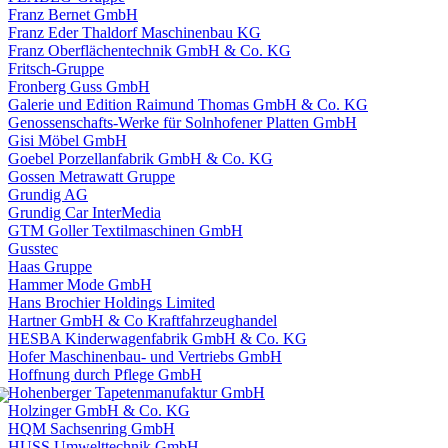
Franz Bernet GmbH
Franz Eder Thaldorf Maschinenbau KG
Franz Oberflächentechnik GmbH & Co. KG
Fritsch-Gruppe
Fronberg Guss GmbH
Galerie und Edition Raimund Thomas GmbH & Co. KG
Genossenschafts-Werke für Solnhofener Platten GmbH
Gisi Möbel GmbH
Goebel Porzellanfabrik GmbH & Co. KG
Gossen Metrawatt Gruppe
Grundig AG
Grundig Car InterMedia
GTM Goller Textilmaschinen GmbH
Gusstec
Haas Gruppe
Hammer Mode GmbH
Hans Brochier Holdings Limited
Hartner GmbH & Co Kraftfahrzeughandel
HESBA Kinderwagenfabrik GmbH & Co. KG
Hofer Maschinenbau- und Vertriebs GmbH
Hoffnung durch Pflege GmbH
Hohenberger Tapetenmanufaktur GmbH
Holzinger GmbH & Co. KG
HQM Sachsenring GmbH
HUSS Umwelttechnik GmbH