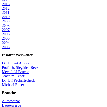
2013
2012
2011
2010
2009
2008
2007
2006
2005
2004
2003
Insolvenzverwalter
Dr. Hubert Ampferl
Prof. Dr. Siegfried Beck
Mechthild Bruche
Joachim Exner
Dr. Ulf Pechartscheck
Michael Bauer
Branche
Automotive
Baugewerbe