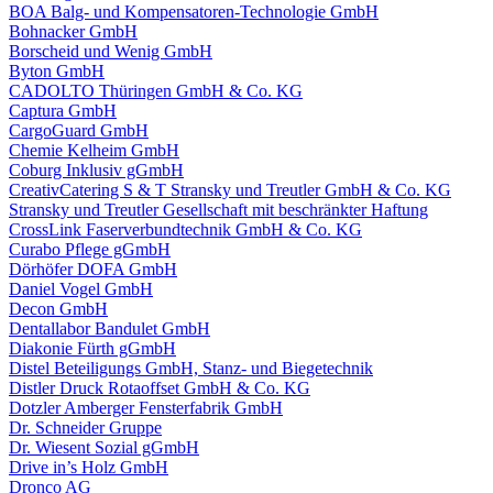
BOA Balg- und Kompensatoren-Technologie GmbH
Bohnacker GmbH
Borscheid und Wenig GmbH
Byton GmbH
CADOLTO Thüringen GmbH & Co. KG
Captura GmbH
CargoGuard GmbH
Chemie Kelheim GmbH
Coburg Inklusiv gGmbH
CreativCatering S & T Stransky und Treutler GmbH & Co. KG
Stransky und Treutler Gesellschaft mit beschränkter Haftung
CrossLink Faserverbundtechnik GmbH & Co. KG
Curabo Pflege gGmbH
Dörhöfer DOFA GmbH
Daniel Vogel GmbH
Decon GmbH
Dentallabor Bandulet GmbH
Diakonie Fürth gGmbH
Distel Beteiligungs GmbH, Stanz- und Biegetechnik
Distler Druck Rotaoffset GmbH & Co. KG
Dotzler Amberger Fensterfabrik GmbH
Dr. Schneider Gruppe
Dr. Wiesent Sozial gGmbH
Drive in’s Holz GmbH
Dronco AG