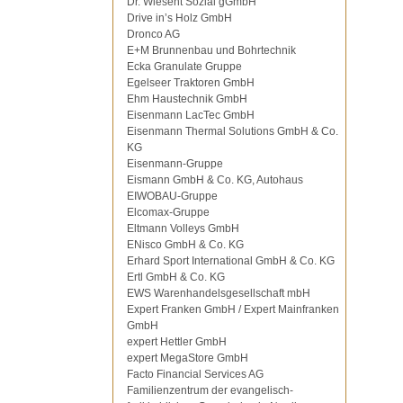
Dr. Wiesent Sozial gGmbH
Drive in’s Holz GmbH
Dronco AG
E+M Brunnenbau und Bohrtechnik
Ecka Granulate Gruppe
Egelseer Traktoren GmbH
Ehm Haustechnik GmbH
Eisenmann LacTec GmbH
Eisenmann Thermal Solutions GmbH & Co.
KG
Eisenmann-Gruppe
Eismann GmbH & Co. KG, Autohaus
EIWOBAU-Gruppe
Elcomax-Gruppe
Eltmann Volleys GmbH
ENisco GmbH & Co. KG
Erhard Sport International GmbH & Co. KG
Ertl GmbH & Co. KG
EWS Warenhandelsgesellschaft mbH
Expert Franken GmbH / Expert Mainfranken
GmbH
expert Hettler GmbH
expert MegaStore GmbH
Facto Financial Services AG
Familienzentrum der evangelisch-