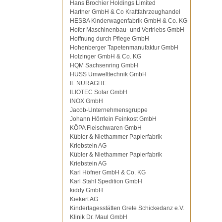
Hans Brochier Holdings Limited
Hartner GmbH & Co Kraftfahrzeughandel
HESBA Kinderwagenfabrik GmbH & Co. KG
Hofer Maschinenbau- und Vertriebs GmbH
Hoffnung durch Pflege GmbH
Hohenberger Tapetenmanufaktur GmbH
Holzinger GmbH & Co. KG
HQM Sachsenring GmbH
HUSS Umwelttechnik GmbH
IL NURAGHE
ILIOTEC Solar GmbH
INOX GmbH
Jacob-Unternehmensgruppe
Johann Hörrlein Feinkost GmbH
KÖPA Fleischwaren GmbH
Kübler & Niethammer Papierfabrik
Kriebstein AG
Kübler & Niethammer Papierfabrik
Kriebstein AG
Karl Höfner GmbH & Co. KG
Karl Stahl Spedition GmbH
kiddy GmbH
Kiekert AG
Kindertagesstätten Grete Schickedanz e.V.
Klinik Dr. Maul GmbH