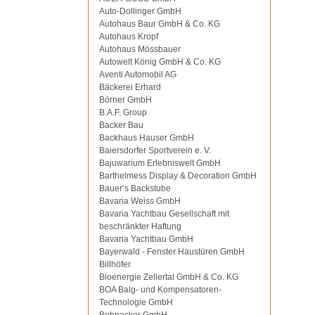
Auto-Dollinger GmbH
Autohaus Baur GmbH & Co. KG
Autohaus Kropf
Autohaus Mössbauer
Autowelt König GmbH & Co. KG
Aventi Automobil AG
Bäckerei Erhard
Börner GmbH
B.A.F. Group
Backer Bau
Backhaus Hauser GmbH
Baiersdorfer Sportverein e. V.
Bajuwarium Erlebniswelt GmbH
Barthelmess Display & Decoration GmbH
Bauer’s Backstube
Bavaria Weiss GmbH
Bavaria Yachtbau Gesellschaft mit
beschränkter Haftung
Bavaria Yachtbau GmbH
Bayerwald - Fenster Haustüren GmbH
Billhöfer
Bioenergie Zellertal GmbH & Co. KG
BOA Balg- und Kompensatoren-
Technologie GmbH