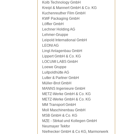
Kolb Technology GmbH
Kreipl & Mannert GmbH & Co. KG
Kuchenreuther Film GmbH
KWF Packaging GmbH
Löffler GmbH
Lechner Holding AG
Lehmer-Gruppe
Leipold International GmbH
LEONI AG
Lingl Anlagenbau GmbH
Lippert GmbH & Co. KG
LOCUMI LABS GmbH
Loewe Gruppe
Luitpoldhütte AG
Lutter & Partner GmbH
Müller-Brot GmbH
MANNS Ingenieure GmbH
METZ-Werke GmbH & Co. KG
METZ-Werke GmbH & Co. KG
MM Transport GmbH
Moll Maschinenbau GmbH
MSB GmbH & Co. KG
MZE - Stirkat und Kollegen GmbH
Neumayer Tekfor
Niefnecker GmbH & Co KG, Marmorwerk