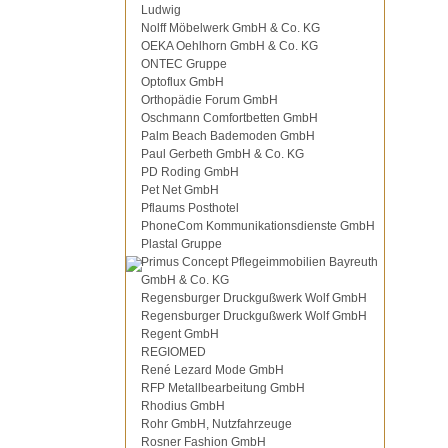
Ludwig
Nolff Möbelwerk GmbH & Co. KG
OEKA Oehlhorn GmbH & Co. KG
ONTEC Gruppe
Optoflux GmbH
Orthopädie Forum GmbH
Oschmann Comfortbetten GmbH
Palm Beach Bademoden GmbH
Paul Gerbeth GmbH & Co. KG
PD Roding GmbH
Pet Net GmbH
Pflaums Posthotel
PhoneCom Kommunikationsdienste GmbH
Plastal Gruppe
Primus Concept Pflegeimmobilien Bayreuth
GmbH & Co. KG
Regensburger Druckgußwerk Wolf GmbH
Regensburger Druckgußwerk Wolf GmbH
Regent GmbH
REGIOMED
René Lezard Mode GmbH
RFP Metallbearbeitung GmbH
Rhodius GmbH
Rohr GmbH, Nutzfahrzeuge
Rosner Fashion GmbH