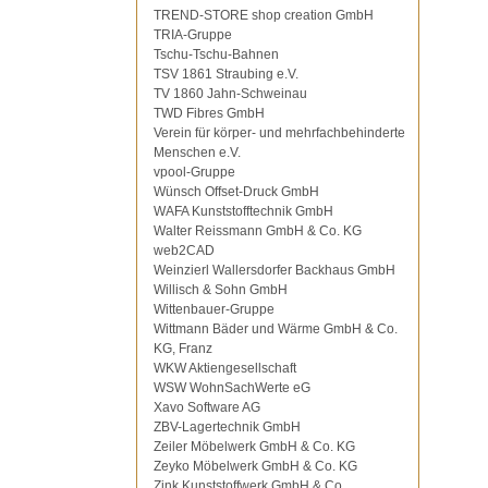
TREND-STORE shop creation GmbH
TRIA-Gruppe
Tschu-Tschu-Bahnen
TSV 1861 Straubing e.V.
TV 1860 Jahn-Schweinau
TWD Fibres GmbH
Verein für körper- und mehrfachbehinderte
Menschen e.V.
vpool-Gruppe
Wünsch Offset-Druck GmbH
WAFA Kunststofftechnik GmbH
Walter Reissmann GmbH & Co. KG
web2CAD
Weinzierl Wallersdorfer Backhaus GmbH
Willisch & Sohn GmbH
Wittenbauer-Gruppe
Wittmann Bäder und Wärme GmbH & Co.
KG, Franz
WKW Aktiengesellschaft
WSW WohnSachWerte eG
Xavo Software AG
ZBV-Lagertechnik GmbH
Zeiler Möbelwerk GmbH & Co. KG
Zeyko Möbelwerk GmbH & Co. KG
Zink Kunststoffwerk GmbH & Co.