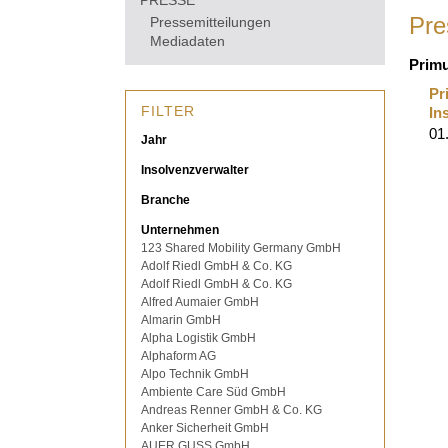
PRESSE
Pre
Pressemitteilungen
Mediadaten
Prim
Pr
FILTER
In
01
Jahr
Insolvenzverwalter
Branche
Unternehmen
123 Shared Mobility Germany GmbH
Adolf Riedl GmbH & Co. KG
Adolf Riedl GmbH & Co. KG
Alfred Aumaier GmbH
Almarin GmbH
Alpha Logistik GmbH
Alphaform AG
Alpo Technik GmbH
Ambiente Care Süd GmbH
Andreas Renner GmbH & Co. KG
Anker Sicherheit GmbH
AUER GUSS GmbH