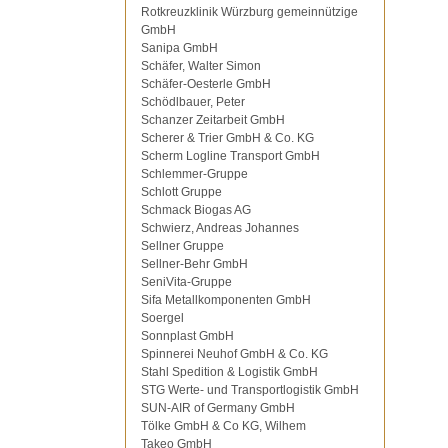
Rotkreuzklinik Würzburg gemeinnützige
GmbH
Sanipa GmbH
Schäfer, Walter Simon
Schäfer-Oesterle GmbH
Schödlbauer, Peter
Schanzer Zeitarbeit GmbH
Scherer & Trier GmbH & Co. KG
Scherm Logline Transport GmbH
Schlemmer-Gruppe
Schlott Gruppe
Schmack Biogas AG
Schwierz, Andreas Johannes
Sellner Gruppe
Sellner-Behr GmbH
SeniVita-Gruppe
Sifa Metallkomponenten GmbH
Soergel
Sonnplast GmbH
Spinnerei Neuhof GmbH & Co. KG
Stahl Spedition & Logistik GmbH
STG Werte- und Transportlogistik GmbH
SUN-AIR of Germany GmbH
Tölke GmbH & Co KG, Wilhem
Takeo GmbH