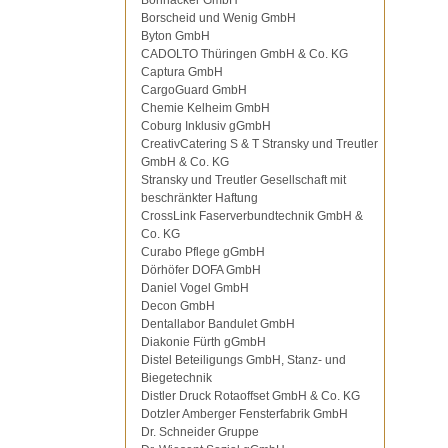
Bohnacker GmbH
Borscheid und Wenig GmbH
Byton GmbH
CADOLTO Thüringen GmbH & Co. KG
Captura GmbH
CargoGuard GmbH
Chemie Kelheim GmbH
Coburg Inklusiv gGmbH
CreativCatering S & T Stransky und Treutler
GmbH & Co. KG
Stransky und Treutler Gesellschaft mit
beschränkter Haftung
CrossLink Faserverbundtechnik GmbH &
Co. KG
Curabo Pflege gGmbH
Dörhöfer DOFA GmbH
Daniel Vogel GmbH
Decon GmbH
Dentallabor Bandulet GmbH
Diakonie Fürth gGmbH
Distel Beteiligungs GmbH, Stanz- und
Biegetechnik
Distler Druck Rotaoffset GmbH & Co. KG
Dotzler Amberger Fensterfabrik GmbH
Dr. Schneider Gruppe