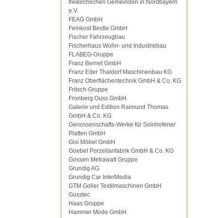
freikirchlichen Gemeinden in Nordbayern
e.V.
FEAG GmbH
Feinkost Bestle GmbH
Fischer Fahrzeugbau
Fischerhaus Wohn- und Industriebau
FLABEG-Gruppe
Franz Bernet GmbH
Franz Eder Thaldorf Maschinenbau KG
Franz Oberflächentechnik GmbH & Co. KG
Fritsch-Gruppe
Fronberg Guss GmbH
Galerie und Edition Raimund Thomas
GmbH & Co. KG
Genossenschafts-Werke für Solnhofener
Platten GmbH
Gisi Möbel GmbH
Goebel Porzellanfabrik GmbH & Co. KG
Gossen Metrawatt Gruppe
Grundig AG
Grundig Car InterMedia
GTM Goller Textilmaschinen GmbH
Gusstec
Haas Gruppe
Hammer Mode GmbH