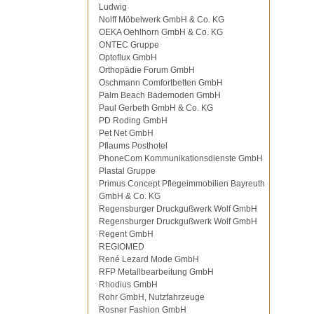
Ludwig
Nolff Möbelwerk GmbH & Co. KG
OEKA Oehlhorn GmbH & Co. KG
ONTEC Gruppe
Optoflux GmbH
Orthopädie Forum GmbH
Oschmann Comfortbetten GmbH
Palm Beach Bademoden GmbH
Paul Gerbeth GmbH & Co. KG
PD Roding GmbH
Pet Net GmbH
Pflaums Posthotel
PhoneCom Kommunikationsdienste GmbH
Plastal Gruppe
Primus Concept Pflegeimmobilien Bayreuth
GmbH & Co. KG
Regensburger Druckgußwerk Wolf GmbH
Regensburger Druckgußwerk Wolf GmbH
Regent GmbH
REGIOMED
René Lezard Mode GmbH
RFP Metallbearbeitung GmbH
Rhodius GmbH
Rohr GmbH, Nutzfahrzeuge
Rosner Fashion GmbH