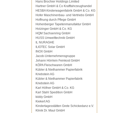
Hans Brochier Holdings Limited
Hartner GmbH & Co Kraftfahrzeughandel
HESBA Kinderwagenfabrik GmbH & Co. KG
Hofer Maschinenbau- und Vertriebs GmbH
Hoffnung durch Pflege GmbH
Hohenberger Tapetenmanufaktur GmbH
Holzinger GmbH & Co. KG
HQM Sachsenring GmbH
HUSS Umwelttechnik GmbH
IL NURAGHE
ILIOTEC Solar GmbH
INOX GmbH
Jacob-Unternehmensgruppe
Johann Hörrlein Feinkost GmbH
KÖPA Fleischwaren GmbH
Kübler & Niethammer Papierfabrik
Kriebstein AG
Kübler & Niethammer Papierfabrik
Kriebstein AG
Karl Höfner GmbH & Co. KG
Karl Stahl Spedition GmbH
kiddy GmbH
Kiekert AG
Kindertagesstätten Grete Schickedanz e.V.
Klinik Dr. Maul GmbH