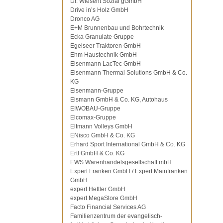
Dr. Wiesent Sozial gGmbH
Drive in’s Holz GmbH
Dronco AG
E+M Brunnenbau und Bohrtechnik
Ecka Granulate Gruppe
Egelseer Traktoren GmbH
Ehm Haustechnik GmbH
Eisenmann LacTec GmbH
Eisenmann Thermal Solutions GmbH & Co.
KG
Eisenmann-Gruppe
Eismann GmbH & Co. KG, Autohaus
EIWOBAU-Gruppe
Elcomax-Gruppe
Eltmann Volleys GmbH
ENisco GmbH & Co. KG
Erhard Sport International GmbH & Co. KG
Ertl GmbH & Co. KG
EWS Warenhandelsgesellschaft mbH
Expert Franken GmbH / Expert Mainfranken
GmbH
expert Hettler GmbH
expert MegaStore GmbH
Facto Financial Services AG
Familienzentrum der evangelisch-