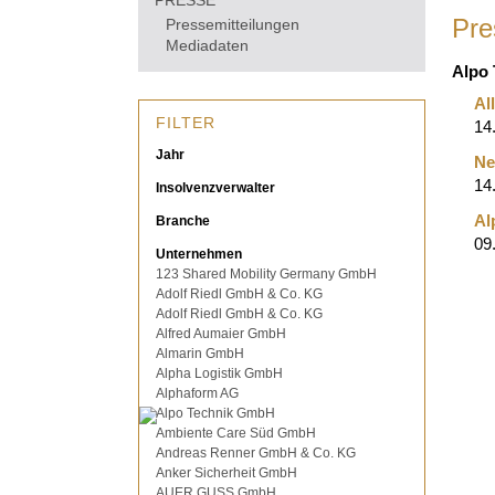
PRESSE
Pre
Pressemitteilungen
Mediadaten
Alpo
Al
FILTER
14
Jahr
Ne
14
Insolvenzverwalter
Al
Branche
09
Unternehmen
123 Shared Mobility Germany GmbH
Adolf Riedl GmbH & Co. KG
Adolf Riedl GmbH & Co. KG
Alfred Aumaier GmbH
Almarin GmbH
Alpha Logistik GmbH
Alphaform AG
Alpo Technik GmbH
Ambiente Care Süd GmbH
Andreas Renner GmbH & Co. KG
Anker Sicherheit GmbH
AUER GUSS GmbH