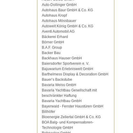
Auto-Dollinger GmbH
Autohaus Baur GmbH & Co. KG
Autohaus Kropf
Autohaus Mössbauer
Autowelt König GmbH & Co. KG
Aventi Automobil AG
Bäckerei Erhard
Börner GmbH
B.A.F. Group
Backer Bau
Backhaus Hauser GmbH
Baiersdorfer Sportverein e. V.
Bajuwarium Erlebniswelt GmbH
Barthelmess Display & Decoration GmbH
Bauer’s Backstube
Bavaria Weiss GmbH
Bavaria Yachtbau Gesellschaft mit
beschränkter Haftung
Bavaria Yachtbau GmbH
Bayerwald - Fenster Haustüren GmbH
Billhöfer
Bioenergie Zellertal GmbH & Co. KG
BOA Balg- und Kompensatoren-
Technologie GmbH