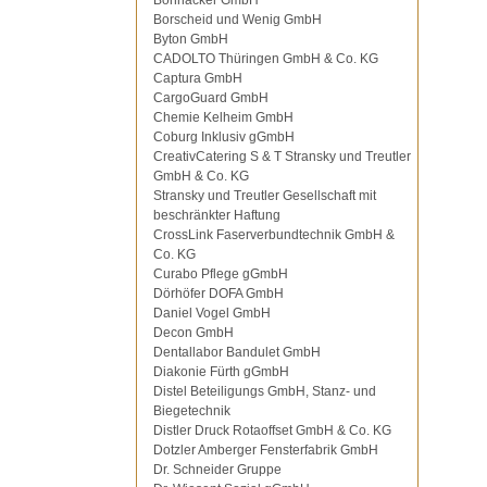
Bohnacker GmbH
Borscheid und Wenig GmbH
Byton GmbH
CADOLTO Thüringen GmbH & Co. KG
Captura GmbH
CargoGuard GmbH
Chemie Kelheim GmbH
Coburg Inklusiv gGmbH
CreativCatering S & T Stransky und Treutler
GmbH & Co. KG
Stransky und Treutler Gesellschaft mit
beschränkter Haftung
CrossLink Faserverbundtechnik GmbH &
Co. KG
Curabo Pflege gGmbH
Dörhöfer DOFA GmbH
Daniel Vogel GmbH
Decon GmbH
Dentallabor Bandulet GmbH
Diakonie Fürth gGmbH
Distel Beteiligungs GmbH, Stanz- und
Biegetechnik
Distler Druck Rotaoffset GmbH & Co. KG
Dotzler Amberger Fensterfabrik GmbH
Dr. Schneider Gruppe