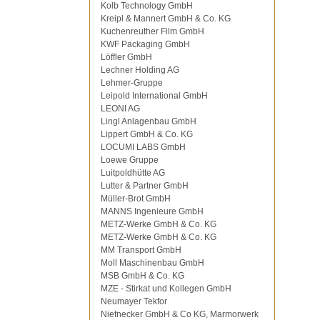
Kolb Technology GmbH
Kreipl & Mannert GmbH & Co. KG
Kuchenreuther Film GmbH
KWF Packaging GmbH
Löffler GmbH
Lechner Holding AG
Lehmer-Gruppe
Leipold International GmbH
LEONI AG
Lingl Anlagenbau GmbH
Lippert GmbH & Co. KG
LOCUMI LABS GmbH
Loewe Gruppe
Luitpoldhütte AG
Lutter & Partner GmbH
Müller-Brot GmbH
MANNS Ingenieure GmbH
METZ-Werke GmbH & Co. KG
METZ-Werke GmbH & Co. KG
MM Transport GmbH
Moll Maschinenbau GmbH
MSB GmbH & Co. KG
MZE - Stirkat und Kollegen GmbH
Neumayer Tekfor
Niefnecker GmbH & Co KG, Marmorwerk