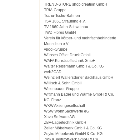
TREND-STORE shop creation GmbH
TRIA-Gruppe
Tschu-Tschu-Bahnen
TSV 1861 Straubing e.V.
TV 1860 Jahn-Schweinau
TWD Fibres GmbH
Verein für körper- und mehrfachbehinderte
Menschen e.V.
vpool-Gruppe
Wünsch Offset-Druck GmbH
WAFA Kunststofftechnik GmbH
Walter Reissmann GmbH & Co. KG
web2CAD
Weinzierl Wallersdorfer Backhaus GmbH
Willisch & Sohn GmbH
Wittenbauer-Gruppe
Wittmann Bäder und Wärme GmbH & Co.
KG, Franz
WKW Aktiengesellschaft
WSW WohnSachWerte eG
Xavo Software AG
ZBV-Lagertechnik GmbH
Zeiler Möbelwerk GmbH & Co. KG
Zeyko Möbelwerk GmbH & Co. KG
Zink Kunststoffwerk GmbH & Co.