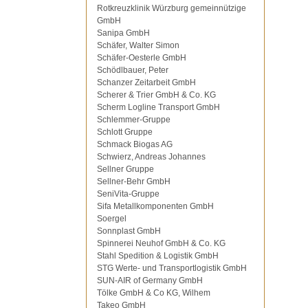
Rotkreuzklinik Würzburg gemeinnützige
GmbH
Sanipa GmbH
Schäfer, Walter Simon
Schäfer-Oesterle GmbH
Schödlbauer, Peter
Schanzer Zeitarbeit GmbH
Scherer & Trier GmbH & Co. KG
Scherm Logline Transport GmbH
Schlemmer-Gruppe
Schlott Gruppe
Schmack Biogas AG
Schwierz, Andreas Johannes
Sellner Gruppe
Sellner-Behr GmbH
SeniVita-Gruppe
Sifa Metallkomponenten GmbH
Soergel
Sonnplast GmbH
Spinnerei Neuhof GmbH & Co. KG
Stahl Spedition & Logistik GmbH
STG Werte- und Transportlogistik GmbH
SUN-AIR of Germany GmbH
Tölke GmbH & Co KG, Wilhem
Takeo GmbH