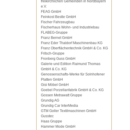
freikirchlichen Gemeinden in Nordbayern
e.V.
FEAG GmbH
Feinkost Bestle GmbH
Fischer Fahrzeugbau
Fischerhaus Wohn- und Industriebau
FLABEG-Gruppe
Franz Bernet GmbH
Franz Eder Thaldorf Maschinenbau KG
Franz Oberflächentechnik GmbH & Co. KG
Fritsch-Gruppe
Fronberg Guss GmbH
Galerie und Edition Raimund Thomas
GmbH & Co. KG
Genossenschafts-Werke für Solnhofener
Platten GmbH
Gisi Möbel GmbH
Goebel Porzellanfabrik GmbH & Co. KG
Gossen Metrawatt Gruppe
Grundig AG
Grundig Car InterMedia
GTM Goller Textilmaschinen GmbH
Gusstec
Haas Gruppe
Hammer Mode GmbH