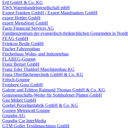
Ertl GmbH & Co. KG
EWS Warenhandelsgesellschaft mbH
Expert Franken GmbH / Expert Mainfranken GmbH
expert Hettler GmbH
expert MegaStore GmbH
Facto Financial Services AG
Familienzentrum der evangelisch-freikirchlichen Gemeinden in Nordb
FEAG GmbH
Feinkost Bestle GmbH
Fischer Fahrzeugbau
Fischerhaus Wohn- und Industriebau
FLABEG-Gruppe
Franz Bernet GmbH
Franz Eder Thaldorf Maschinenbau KG
Franz Oberflächentechnik GmbH & Co. KG
Fritsch-Gruppe
Fronberg Guss GmbH
Galerie und Edition Raimund Thomas GmbH & Co. KG
Genossenschafts-Werke für Solnhofener Platten GmbH
Gisi Möbel GmbH
Goebel Porzellanfabrik GmbH & Co. KG
Gossen Metrawatt Gruppe
Grundig AG
Grundig Car InterMedia
GTM Goller Textilmaschinen GmbH