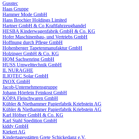
Gusstec
Haas Gruppe
Hammer Mode GmbH
Hans Brochier Holdings Limited
Hartner GmbH & Co Kraftfahrzeughandel
HESBA Kinderwagenfabrik GmbH & Co. KG
Hofer Maschinenbau- und Vertriebs GmbH
Hoffnung durch Pflege GmbH
Hohenberger Tapetenmanufaktur GmbH
Holzinger GmbH & Co. KG
HQM Sachsenring GmbH
HUSS Umwelttechnik GmbH
IL NURAGHE
ILIOTEC Solar GmbH
INOX GmbH
Jacob-Unternehmensgruppe
Johann Hörrlein Feinkost GmbH
KÖPA Fleischwaren GmbH
Kübler & Niethammer Papierfabrik Kriebstein AG
Kübler & Niethammer Papierfabrik Kriebstein AG
Karl Höfner GmbH & Co. KG
Karl Stahl Spedition GmbH
kiddy GmbH
Kiekert AG
Kindertagesstätten Grete Schickedanz e.V.