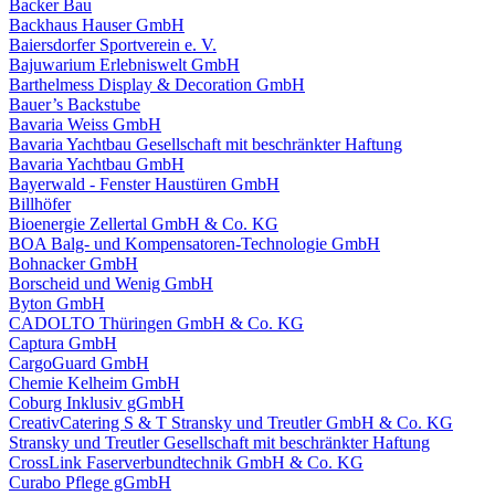
Backer Bau
Backhaus Hauser GmbH
Baiersdorfer Sportverein e. V.
Bajuwarium Erlebniswelt GmbH
Barthelmess Display & Decoration GmbH
Bauer’s Backstube
Bavaria Weiss GmbH
Bavaria Yachtbau Gesellschaft mit beschränkter Haftung
Bavaria Yachtbau GmbH
Bayerwald - Fenster Haustüren GmbH
Billhöfer
Bioenergie Zellertal GmbH & Co. KG
BOA Balg- und Kompensatoren-Technologie GmbH
Bohnacker GmbH
Borscheid und Wenig GmbH
Byton GmbH
CADOLTO Thüringen GmbH & Co. KG
Captura GmbH
CargoGuard GmbH
Chemie Kelheim GmbH
Coburg Inklusiv gGmbH
CreativCatering S & T Stransky und Treutler GmbH & Co. KG
Stransky und Treutler Gesellschaft mit beschränkter Haftung
CrossLink Faserverbundtechnik GmbH & Co. KG
Curabo Pflege gGmbH