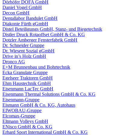
Dörhöfer DOFA GmbH
Daniel Vogel GmbH
Decon GmbH
Dentallabor Bandulet GmbH
Diakonie Fürth gGmbH
Distel Beteiligungs GmbH, Stanz- und Biegetechnik
Distler Druck Rotaoffset GmbH & Co. KG
Dotzler Amberger Fensterfabrik GmbH
Dr. Schneider Gruppe
Dr. Wiesent Sozial gGmbH
Drive in’s Holz GmbH
Dronco AG
E+M Brunnenbau und Bohrtechnik
Ecka Granulate Gruppe
Egelseer Traktoren GmbH
Ehm Haustechnik GmbH
Eisenmann LacTec GmbH
Eisenmann Thermal Solutions GmbH & Co. KG
Eisenmann-Gruppe
Eismann GmbH & Co. KG, Autohaus
EIWOBAU-Gruppe
Elcomax-Gruppe
Eltmann Volleys GmbH
ENisco GmbH & Co. KG
Erhard Sport International GmbH & Co. KG