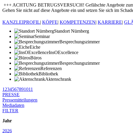
+++ ACHTUNG BETRUGSVERSUCH! Gefälschte Angebote zum Kauf von
Gehen Sie nicht auf diese Angebote ein und setzen Sie sich im Schade
KANZLEIPROFIL
|
KÖPFE
|
KOMPETENZEN
|
KARRIERE
|
GL
Standort Nürnberg
Seminar
Besprechungszimmer
Eiche
InsOExcellence
Büros
Besprechungszimmer
Referenzen
Bibliothek
Aktenschrank
1
2
3
4
5
6
7
8
9
10
11
PRESSE
Pressemitteilungen
Mediadaten
FILTER
Jahr
2026