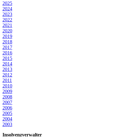
2025
2024
2023
2022
2021
2020
2019
2018
2017
2016
2015
2014
2013
2012
2011
2010
2009
2008
2007
2006
2005
2004
2003
Insolvenzverwalter