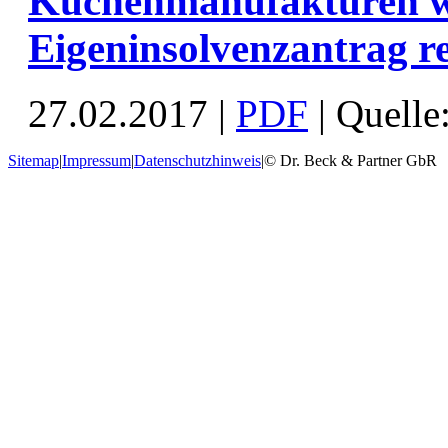
Küchenmanufakturen wo
Eigeninsolvenzantrag r
27.02.2017 |
PDF
| Quelle
Sitemap
|
Impressum
|
Datenschutzhinweis
|
© Dr. Beck & Partner GbR