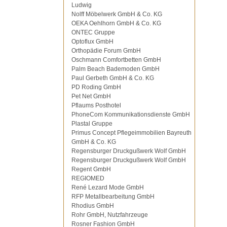
Ludwig
Nolff Möbelwerk GmbH & Co. KG
OEKA Oehlhorn GmbH & Co. KG
ONTEC Gruppe
Optoflux GmbH
Orthopädie Forum GmbH
Oschmann Comfortbetten GmbH
Palm Beach Bademoden GmbH
Paul Gerbeth GmbH & Co. KG
PD Roding GmbH
Pet Net GmbH
Pflaums Posthotel
PhoneCom Kommunikationsdienste GmbH
Plastal Gruppe
Primus Concept Pflegeimmobilien Bayreuth
GmbH & Co. KG
Regensburger Druckgußwerk Wolf GmbH
Regensburger Druckgußwerk Wolf GmbH
Regent GmbH
REGIOMED
René Lezard Mode GmbH
RFP Metallbearbeitung GmbH
Rhodius GmbH
Rohr GmbH, Nutzfahrzeuge
Rosner Fashion GmbH