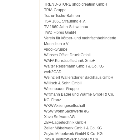
TREND-STORE shop creation GmbH
TRIA-Gruppe
Tschu-Tschu-Bahnen
TSV 1861 Straubing e.V.
TV 1860 Jahn-Schweinau
TWD Fibres GmbH
Verein für körper- und mehrfachbehinderte
Menschen e.V.
vpool-Gruppe
Wünsch Offset-Druck GmbH
WAFA Kunststofftechnik GmbH
Walter Reissmann GmbH & Co. KG
web2CAD
Weinzierl Wallersdorfer Backhaus GmbH
Willisch & Sohn GmbH
Wittenbauer-Gruppe
Wittmann Bäder und Wärme GmbH & Co.
KG, Franz
WKW Aktiengesellschaft
WSW WohnSachWerte eG
Xavo Software AG
ZBV-Lagertechnik GmbH
Zeiler Möbelwerk GmbH & Co. KG
Zeyko Möbelwerk GmbH & Co. KG
Zink Kunststoffwerk GmbH & Co.