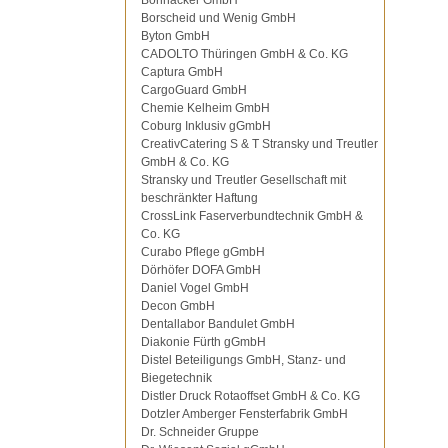
Bohnacker GmbH
Borscheid und Wenig GmbH
Byton GmbH
CADOLTO Thüringen GmbH & Co. KG
Captura GmbH
CargoGuard GmbH
Chemie Kelheim GmbH
Coburg Inklusiv gGmbH
CreativCatering S & T Stransky und Treutler
GmbH & Co. KG
Stransky und Treutler Gesellschaft mit
beschränkter Haftung
CrossLink Faserverbundtechnik GmbH &
Co. KG
Curabo Pflege gGmbH
Dörhöfer DOFA GmbH
Daniel Vogel GmbH
Decon GmbH
Dentallabor Bandulet GmbH
Diakonie Fürth gGmbH
Distel Beteiligungs GmbH, Stanz- und
Biegetechnik
Distler Druck Rotaoffset GmbH & Co. KG
Dotzler Amberger Fensterfabrik GmbH
Dr. Schneider Gruppe