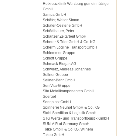
Rotkreuzklinik Würzburg gemeinnützige
GmbH
Sanipa GmbH
Schäfer, Walter Simon
Schäfer-Oesterle GmbH
Schödlbauer, Peter
Schanzer Zeitarbeit GmbH
Scherer & Trier GmbH & Co. KG
Scherm Logline Transport GmbH
Schlemmer-Gruppe
Schlott Gruppe
Schmack Biogas AG
Schwierz, Andreas Johannes
Sellner Gruppe
Sellner-Behr GmbH
SeniVita-Gruppe
Sifa Metallkomponenten GmbH
Soergel
Sonnplast GmbH
Spinnerei Neuhof GmbH & Co. KG
Stahl Spedition & Logistik GmbH
STG Werte- und Transportlogistik GmbH
SUN-AIR of Germany GmbH
Tölke GmbH & Co KG, Wilhem
Takeo GmbH