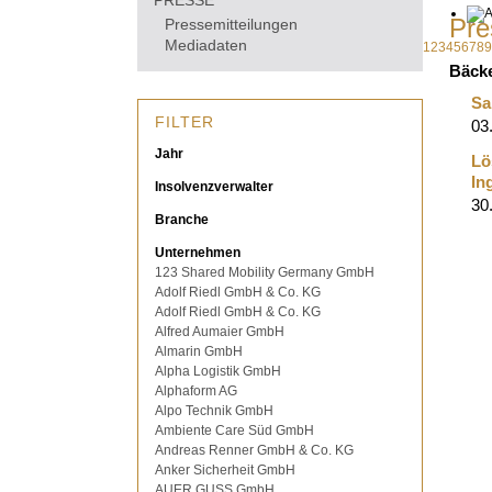
PRESSE
Pre
Pressemitteilungen
Mediadaten
1
2
3
4
5
6
7
8
9
Bäcke
Sa
FILTER
03
Jahr
Lö
In
Insolvenzverwalter
30
Branche
Unternehmen
123 Shared Mobility Germany GmbH
Adolf Riedl GmbH & Co. KG
Adolf Riedl GmbH & Co. KG
Alfred Aumaier GmbH
Almarin GmbH
Alpha Logistik GmbH
Alphaform AG
Alpo Technik GmbH
Ambiente Care Süd GmbH
Andreas Renner GmbH & Co. KG
Anker Sicherheit GmbH
AUER GUSS GmbH