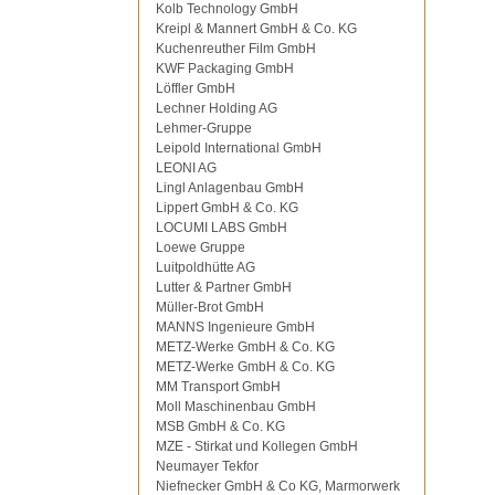
Kolb Technology GmbH
Kreipl & Mannert GmbH & Co. KG
Kuchenreuther Film GmbH
KWF Packaging GmbH
Löffler GmbH
Lechner Holding AG
Lehmer-Gruppe
Leipold International GmbH
LEONI AG
Lingl Anlagenbau GmbH
Lippert GmbH & Co. KG
LOCUMI LABS GmbH
Loewe Gruppe
Luitpoldhütte AG
Lutter & Partner GmbH
Müller-Brot GmbH
MANNS Ingenieure GmbH
METZ-Werke GmbH & Co. KG
METZ-Werke GmbH & Co. KG
MM Transport GmbH
Moll Maschinenbau GmbH
MSB GmbH & Co. KG
MZE - Stirkat und Kollegen GmbH
Neumayer Tekfor
Niefnecker GmbH & Co KG, Marmorwerk