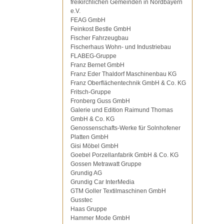
freikirchlichen Gemeinden in Nordbayern
e.V.
FEAG GmbH
Feinkost Bestle GmbH
Fischer Fahrzeugbau
Fischerhaus Wohn- und Industriebau
FLABEG-Gruppe
Franz Bernet GmbH
Franz Eder Thaldorf Maschinenbau KG
Franz Oberflächentechnik GmbH & Co. KG
Fritsch-Gruppe
Fronberg Guss GmbH
Galerie und Edition Raimund Thomas
GmbH & Co. KG
Genossenschafts-Werke für Solnhofener
Platten GmbH
Gisi Möbel GmbH
Goebel Porzellanfabrik GmbH & Co. KG
Gossen Metrawatt Gruppe
Grundig AG
Grundig Car InterMedia
GTM Goller Textilmaschinen GmbH
Gusstec
Haas Gruppe
Hammer Mode GmbH