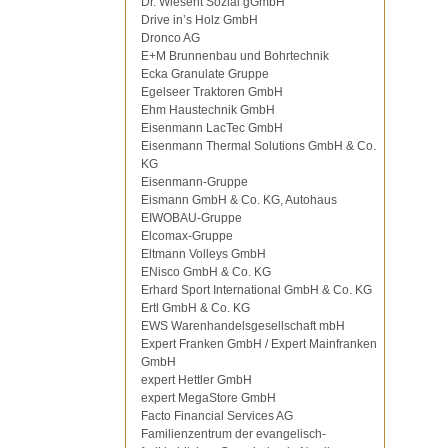
Dr. Wiesent Sozial gGmbH
Drive in’s Holz GmbH
Dronco AG
E+M Brunnenbau und Bohrtechnik
Ecka Granulate Gruppe
Egelseer Traktoren GmbH
Ehm Haustechnik GmbH
Eisenmann LacTec GmbH
Eisenmann Thermal Solutions GmbH & Co.
KG
Eisenmann-Gruppe
Eismann GmbH & Co. KG, Autohaus
EIWOBAU-Gruppe
Elcomax-Gruppe
Eltmann Volleys GmbH
ENisco GmbH & Co. KG
Erhard Sport International GmbH & Co. KG
Ertl GmbH & Co. KG
EWS Warenhandelsgesellschaft mbH
Expert Franken GmbH / Expert Mainfranken
GmbH
expert Hettler GmbH
expert MegaStore GmbH
Facto Financial Services AG
Familienzentrum der evangelisch-