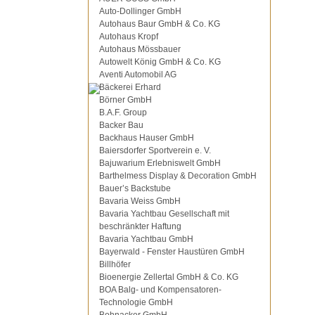
Auto-Dollinger GmbH
Autohaus Baur GmbH & Co. KG
Autohaus Kropf
Autohaus Mössbauer
Autowelt König GmbH & Co. KG
Aventi Automobil AG
Bäckerei Erhard
Börner GmbH
B.A.F. Group
Backer Bau
Backhaus Hauser GmbH
Baiersdorfer Sportverein e. V.
Bajuwarium Erlebniswelt GmbH
Barthelmess Display & Decoration GmbH
Bauer’s Backstube
Bavaria Weiss GmbH
Bavaria Yachtbau Gesellschaft mit
beschränkter Haftung
Bavaria Yachtbau GmbH
Bayerwald - Fenster Haustüren GmbH
Billhöfer
Bioenergie Zellertal GmbH & Co. KG
BOA Balg- und Kompensatoren-
Technologie GmbH