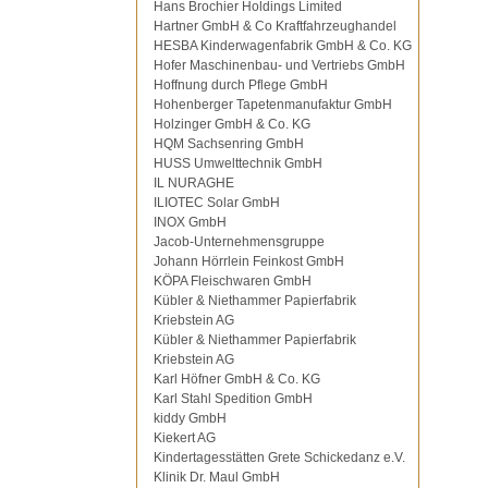
Hans Brochier Holdings Limited
Hartner GmbH & Co Kraftfahrzeughandel
HESBA Kinderwagenfabrik GmbH & Co. KG
Hofer Maschinenbau- und Vertriebs GmbH
Hoffnung durch Pflege GmbH
Hohenberger Tapetenmanufaktur GmbH
Holzinger GmbH & Co. KG
HQM Sachsenring GmbH
HUSS Umwelttechnik GmbH
IL NURAGHE
ILIOTEC Solar GmbH
INOX GmbH
Jacob-Unternehmensgruppe
Johann Hörrlein Feinkost GmbH
KÖPA Fleischwaren GmbH
Kübler & Niethammer Papierfabrik
Kriebstein AG
Kübler & Niethammer Papierfabrik
Kriebstein AG
Karl Höfner GmbH & Co. KG
Karl Stahl Spedition GmbH
kiddy GmbH
Kiekert AG
Kindertagesstätten Grete Schickedanz e.V.
Klinik Dr. Maul GmbH