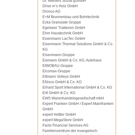
Dr. Wiesent Sozial gGmbH
Drive in’s Holz GmbH
Dronco AG
E+M Brunnenbau und Bohrtechnik
Ecka Granulate Gruppe
Egelseer Traktoren GmbH
Ehm Haustechnik GmbH
Eisenmann LacTec GmbH
Eisenmann Thermal Solutions GmbH & Co.
KG
Eisenmann-Gruppe
Eismann GmbH & Co. KG, Autohaus
EIWOBAU-Gruppe
Elcomax-Gruppe
Eltmann Volleys GmbH
ENisco GmbH & Co. KG
Erhard Sport International GmbH & Co. KG
Ertl GmbH & Co. KG
EWS Warenhandelsgesellschaft mbH
Expert Franken GmbH / Expert Mainfranken
GmbH
expert Hettler GmbH
expert MegaStore GmbH
Facto Financial Services AG
Familienzentrum der evangelisch-