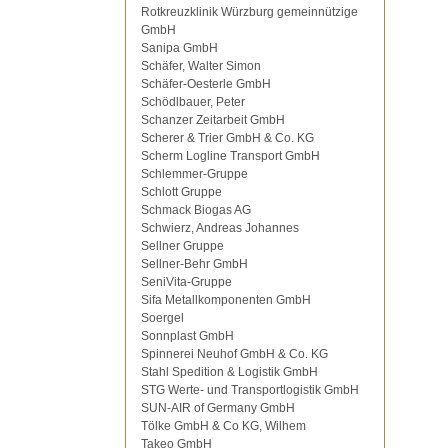
Rotkreuzklinik Würzburg gemeinnützige
GmbH
Sanipa GmbH
Schäfer, Walter Simon
Schäfer-Oesterle GmbH
Schödlbauer, Peter
Schanzer Zeitarbeit GmbH
Scherer & Trier GmbH & Co. KG
Scherm Logline Transport GmbH
Schlemmer-Gruppe
Schlott Gruppe
Schmack Biogas AG
Schwierz, Andreas Johannes
Sellner Gruppe
Sellner-Behr GmbH
SeniVita-Gruppe
Sifa Metallkomponenten GmbH
Soergel
Sonnplast GmbH
Spinnerei Neuhof GmbH & Co. KG
Stahl Spedition & Logistik GmbH
STG Werte- und Transportlogistik GmbH
SUN-AIR of Germany GmbH
Tölke GmbH & Co KG, Wilhem
Takeo GmbH