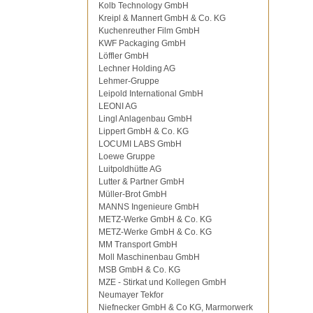
Kolb Technology GmbH
Kreipl & Mannert GmbH & Co. KG
Kuchenreuther Film GmbH
KWF Packaging GmbH
Löffler GmbH
Lechner Holding AG
Lehmer-Gruppe
Leipold International GmbH
LEONI AG
Lingl Anlagenbau GmbH
Lippert GmbH & Co. KG
LOCUMI LABS GmbH
Loewe Gruppe
Luitpoldhütte AG
Lutter & Partner GmbH
Müller-Brot GmbH
MANNS Ingenieure GmbH
METZ-Werke GmbH & Co. KG
METZ-Werke GmbH & Co. KG
MM Transport GmbH
Moll Maschinenbau GmbH
MSB GmbH & Co. KG
MZE - Stirkat und Kollegen GmbH
Neumayer Tekfor
Niefnecker GmbH & Co KG, Marmorwerk