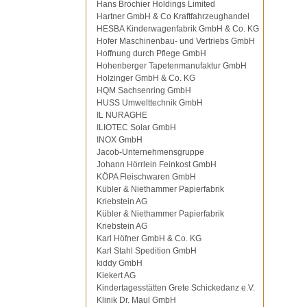
Hans Brochier Holdings Limited
Hartner GmbH & Co Kraftfahrzeughandel
HESBA Kinderwagenfabrik GmbH & Co. KG
Hofer Maschinenbau- und Vertriebs GmbH
Hoffnung durch Pflege GmbH
Hohenberger Tapetenmanufaktur GmbH
Holzinger GmbH & Co. KG
HQM Sachsenring GmbH
HUSS Umwelttechnik GmbH
IL NURAGHE
ILIOTEC Solar GmbH
INOX GmbH
Jacob-Unternehmensgruppe
Johann Hörrlein Feinkost GmbH
KÖPA Fleischwaren GmbH
Kübler & Niethammer Papierfabrik
Kriebstein AG
Kübler & Niethammer Papierfabrik
Kriebstein AG
Karl Höfner GmbH & Co. KG
Karl Stahl Spedition GmbH
kiddy GmbH
Kiekert AG
Kindertagesstätten Grete Schickedanz e.V.
Klinik Dr. Maul GmbH