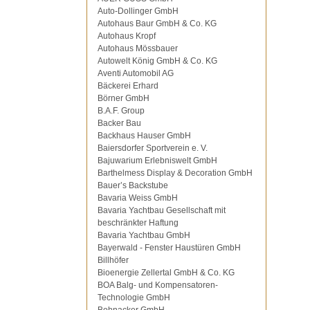
Auto-Dollinger GmbH
Autohaus Baur GmbH & Co. KG
Autohaus Kropf
Autohaus Mössbauer
Autowelt König GmbH & Co. KG
Aventi Automobil AG
Bäckerei Erhard
Börner GmbH
B.A.F. Group
Backer Bau
Backhaus Hauser GmbH
Baiersdorfer Sportverein e. V.
Bajuwarium Erlebniswelt GmbH
Barthelmess Display & Decoration GmbH
Bauer’s Backstube
Bavaria Weiss GmbH
Bavaria Yachtbau Gesellschaft mit
beschränkter Haftung
Bavaria Yachtbau GmbH
Bayerwald - Fenster Haustüren GmbH
Billhöfer
Bioenergie Zellertal GmbH & Co. KG
BOA Balg- und Kompensatoren-
Technologie GmbH