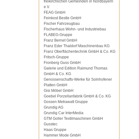
freikirchlichen Gemeinden in Nordbayern
e.V.
FEAG GmbH
Feinkost Bestle GmbH
Fischer Fahrzeugbau
Fischerhaus Wohn- und Industriebau
FLABEG-Gruppe
Franz Bernet GmbH
Franz Eder Thaldorf Maschinenbau KG
Franz Oberflächentechnik GmbH & Co. KG
Fritsch-Gruppe
Fronberg Guss GmbH
Galerie und Edition Raimund Thomas
GmbH & Co. KG
Genossenschafts-Werke für Solnhofener
Platten GmbH
Gisi Möbel GmbH
Goebel Porzellanfabrik GmbH & Co. KG
Gossen Metrawatt Gruppe
Grundig AG
Grundig Car InterMedia
GTM Goller Textilmaschinen GmbH
Gusstec
Haas Gruppe
Hammer Mode GmbH