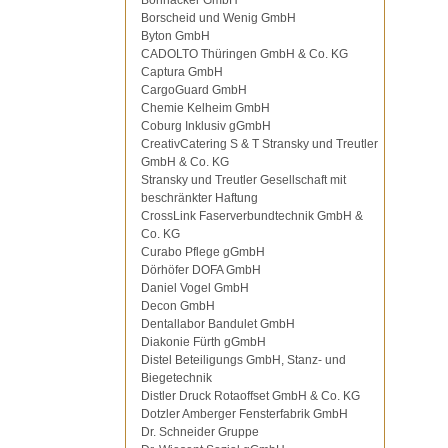
Bohnacker GmbH
Borscheid und Wenig GmbH
Byton GmbH
CADOLTO Thüringen GmbH & Co. KG
Captura GmbH
CargoGuard GmbH
Chemie Kelheim GmbH
Coburg Inklusiv gGmbH
CreativCatering S & T Stransky und Treutler
GmbH & Co. KG
Stransky und Treutler Gesellschaft mit
beschränkter Haftung
CrossLink Faserverbundtechnik GmbH &
Co. KG
Curabo Pflege gGmbH
Dörhöfer DOFA GmbH
Daniel Vogel GmbH
Decon GmbH
Dentallabor Bandulet GmbH
Diakonie Fürth gGmbH
Distel Beteiligungs GmbH, Stanz- und
Biegetechnik
Distler Druck Rotaoffset GmbH & Co. KG
Dotzler Amberger Fensterfabrik GmbH
Dr. Schneider Gruppe