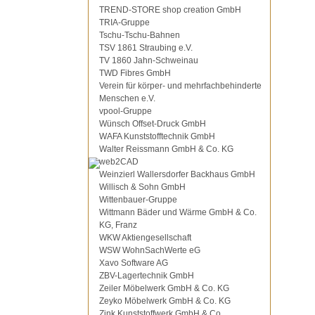
TREND-STORE shop creation GmbH
TRIA-Gruppe
Tschu-Tschu-Bahnen
TSV 1861 Straubing e.V.
TV 1860 Jahn-Schweinau
TWD Fibres GmbH
Verein für körper- und mehrfachbehinderte
Menschen e.V.
vpool-Gruppe
Wünsch Offset-Druck GmbH
WAFA Kunststofftechnik GmbH
Walter Reissmann GmbH & Co. KG
web2CAD
Weinzierl Wallersdorfer Backhaus GmbH
Willisch & Sohn GmbH
Wittenbauer-Gruppe
Wittmann Bäder und Wärme GmbH & Co.
KG, Franz
WKW Aktiengesellschaft
WSW WohnSachWerte eG
Xavo Software AG
ZBV-Lagertechnik GmbH
Zeiler Möbelwerk GmbH & Co. KG
Zeyko Möbelwerk GmbH & Co. KG
Zink Kunststoffwerk GmbH & Co.