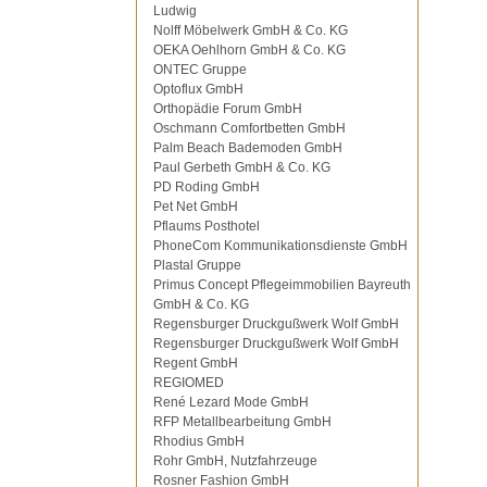
Ludwig
Nolff Möbelwerk GmbH & Co. KG
OEKA Oehlhorn GmbH & Co. KG
ONTEC Gruppe
Optoflux GmbH
Orthopädie Forum GmbH
Oschmann Comfortbetten GmbH
Palm Beach Bademoden GmbH
Paul Gerbeth GmbH & Co. KG
PD Roding GmbH
Pet Net GmbH
Pflaums Posthotel
PhoneCom Kommunikationsdienste GmbH
Plastal Gruppe
Primus Concept Pflegeimmobilien Bayreuth
GmbH & Co. KG
Regensburger Druckgußwerk Wolf GmbH
Regensburger Druckgußwerk Wolf GmbH
Regent GmbH
REGIOMED
René Lezard Mode GmbH
RFP Metallbearbeitung GmbH
Rhodius GmbH
Rohr GmbH, Nutzfahrzeuge
Rosner Fashion GmbH