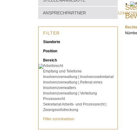
STELLENANGEBOTE
Ste
ANSPRECHPARTNER
1
2
3
4
5
6
7
8
9
Bew
Rechts
FILTER
Nürnber
Standorte
Position
Bereich
Arbeitsrecht
Empfang und Telefonie
Insolvenzverwaltung | Insolvenzsekretariat
Insolvenzverwaltung | Referat eines
Insolvenzverwalters
Insolvenzverwaltung | Verteilung
Prozessrecht
Sekretariat Arbeits- und Prozessrecht |
Zwangsvollstreckung
Filter zurücksetzen