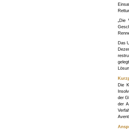
Einsa
Rettu
„Die 
Gesch
Renne
Das U
Deze
restr
geleg
Lösun
Kurzp
Die K
Insol
der G
der A
Verfa
Avent
Anspr