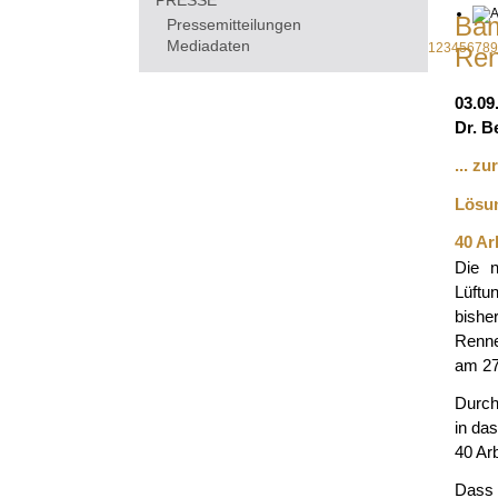
PRESSE
Bam
Pressemitteilungen
Mediadaten
1
2
3
4
5
6
7
8
9
Ren
03.09
Dr. B
... z
Lösun
40 Ar
Die 
Lüftu
bishe
Renne
am 27
Durch
in da
40 Ar
Dass 