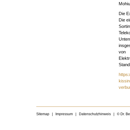
Mohiu
Die E
Die e
Sort
Tele
Unter
insge
von 
Elekt
Stand
https
kissi
verbu
Sitemap
|
Impressum
|
Datenschutzhinweis
|
© Dr. B