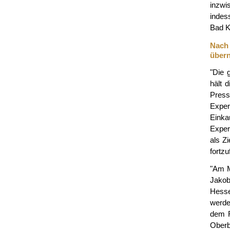
inzwi
indes
Bad K
Nach
über
"Die 
hält 
Presse
Expe
Einka
Exper
als Z
fortzu
"Am M
Jakob
Hesse
werde
dem R
Oberb