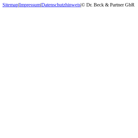
Sitemap
|
Impressum
|
Datenschutzhinweis
|
© Dr. Beck & Partner GbR