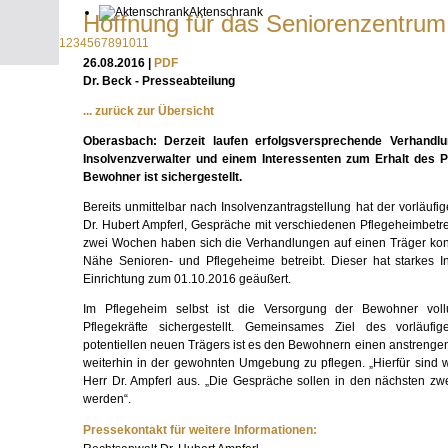
Aktenschrank
Hoffnung für das Seniorenzentru
1
2
3
4
5
6
7
8
9
10
11
26.08.2016 |
PDF
Dr. Beck - Presseabteilung
... zurück zur Übersicht
Oberasbach: Derzeit laufen erfolgsversprechende Verhandl
Insolvenzverwalter und einem Interessenten zum Erhalt des P
Bewohner ist sichergestellt.
Bereits unmittelbar nach Insolvenzantragstellung hat der vorläufi
Dr. Hubert Ampferl, Gespräche mit verschiedenen Pflegeheimbetre
zwei Wochen haben sich die Verhandlungen auf einen Träger konze
Nähe Senioren- und Pflegeheime betreibt. Dieser hat starkes 
Einrichtung zum 01.10.2016 geäußert.
Im Pflegeheim selbst ist die Versorgung der Bewohner voll
Pflegekräfte sichergestellt. Gemeinsames Ziel des vorläufi
potentiellen neuen Trägers ist es den Bewohnern einen anstreng
weiterhin in der gewohnten Umgebung zu pflegen. „Hierfür sind w
Herr Dr. Ampferl aus. „Die Gespräche sollen in den nächsten z
werden“.
Pressekontakt für weitere Informationen: