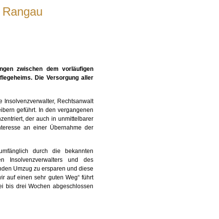
m Rangau
ungen zwischen dem vorläufigen
flegeheims. Die Versorgung aller
ge Insolvenzverwalter, Rechtsanwalt
ibern geführt. In den vergangenen
ntriert, der auch in unmittelbarer
Interesse an einer Übernahme der
umfänglich durch die bekannten
gen Insolvenzverwalters und des
enden Umzug zu ersparen und diese
ir auf einen sehr guten Weg“ führt
wei bis drei Wochen abgeschlossen