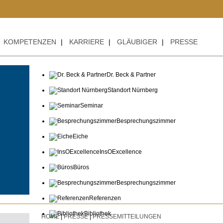
++
KOMPETENZEN
|
KARRIERE
|
GLÄUBIGER
|
PRESSE
Dr. Beck & Partner
Standort Nürnberg
Seminar
Besprechungszimmer
Eiche
InsOExcellence
Büros
Besprechungszimmer
Referenzen
Bibliothek
HOME
|
PRESSE
|
PRESSEMITTEILUNGEN