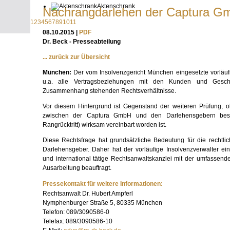
Aktenschrank
Nachrangdarlehen der Captura G
1
2
3
4
5
6
7
8
9
10
11
08.10.2015 |
PDF
Dr. Beck - Presseabteilung
... zurück zur Übersicht
München:
Der vom Insolvenzgericht München eingesetzte vorläufig
u.a. alle Vertragsbeziehungen mit den Kunden und Gesch
Zusammenhang stehenden Rechtsverhältnisse.
Vor diesem Hintergrund ist Gegenstand der weiteren Prüfung, o
zwischen der Captura GmbH und den Darlehensgebern besteh
Rangrücktritt) wirksam vereinbart worden ist.
Diese Rechtsfrage hat grundsätzliche Bedeutung für die rechtl
Darlehensgeber. Daher hat der vorläufige Insolvenz­verwalter ei
und international tätige Rechtsanwaltskanzlei mit der umfassend
Ausarbeitung beauftragt.
Pressekontakt für weitere Informationen:
Rechtsanwalt Dr. Hubert Ampferl
Nymphenburger Straße 5, 80335 München
Telefon: 089/3090586-0
Telefax: 089/3090586-10