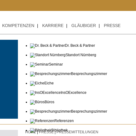
+
KOMPETENZEN
|
KARRIERE
|
GLÄUBIGER
|
PRESSE
Dr. Beck & Partner
Standort Nürnberg
Seminar
Besprechungszimmer
Eiche
InsOExcellence
Büros
Besprechungszimmer
Referenzen
Bibliothek
HOME
|
PRESSE
|
PRESSEMITTEILUNGEN