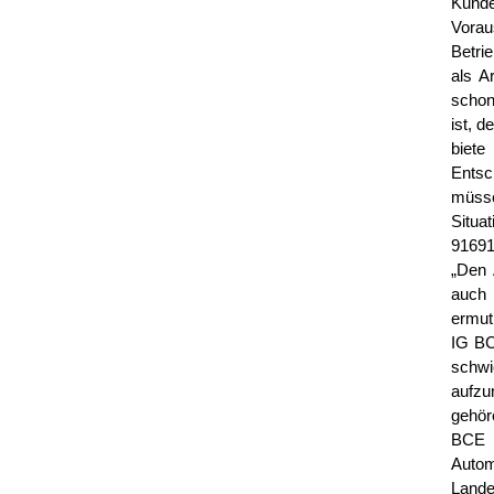
Kund
Vorau
Betri
als A
schon 
ist, d
biete
Entsc
müsse
Situa
91691
„Den 
auch 
ermut
IG BC
schw
aufzu
gehör
BCE 
Auto
Lande