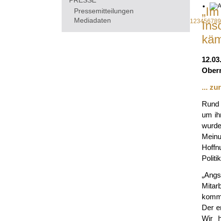
PRESSE
„Im
Pressemitteilungen
Mediadaten
1
2
3
4
5
6
7
8
9
Ins
käm
12.03
Oberm
... z
Rund 
um ih
wurde
Meinu
Hoffn
Polit
„Angs
Mitar
kommt
Der e
Wir h