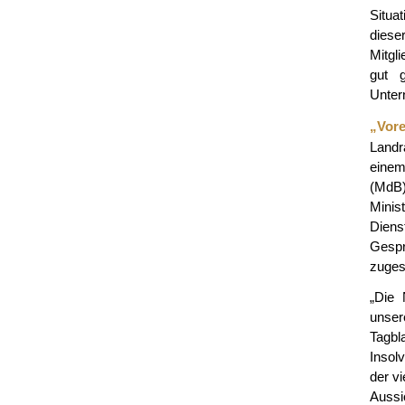
Situat
diese
Mitgli
gut g
Unter
„Vore
Landr
einem
(MdB
Minis
Diens
Gespr
zuges
„Die 
unser
Tagbl
Insol
der v
Aussi