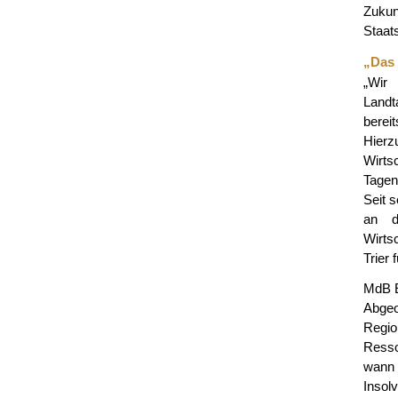
Zukun
Staat
„Das 
„Wir
Landt
berei
Hier
Wirts
Tagen
Seit 
an d
Wirts
Trier 
MdB E
Abgeo
Regio
Resso
wann 
Insol