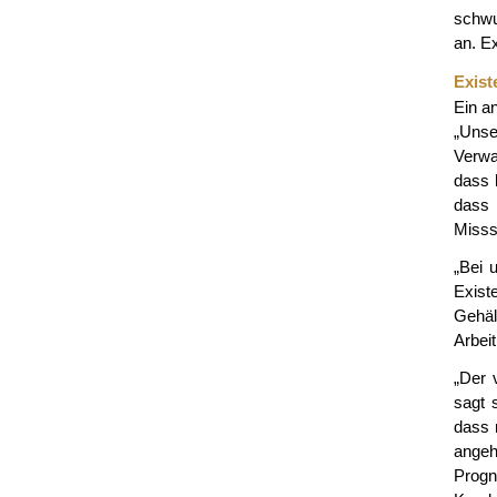
schwu
an. Ex
Exist
Ein an
„Unse
Verwa
dass 
dass 
Misss
„Bei 
Exist
Gehält
Arbeit
„Der 
sagt 
dass 
angeh
Progn