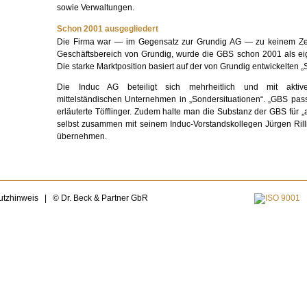
sowie Verwaltungen.
Schon 2001 ausgegliedert
Die Firma war — im Gegensatz zur Grundig AG — zu keinem Zeitp
Geschäftsbereich von Grundig, wurde die GBS schon 2001 als eig
Die starke Marktposition basiert auf der von Grundig entwickelten 
Die Induc AG beteiligt sich mehrheitlich und mit aktiv
mittelständischen Unternehmen in „Sondersituationen“. „GBS passt
erläuterte Töfflinger. Zudem halte man die Substanz der GBS für „a
selbst zusammen mit seinem Induc-Vorstandskollegen Jürgen Ril
übernehmen.
utzhinweis
|
© Dr. Beck & Partner GbR