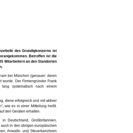
lteile des Grundigkonzerns ist
vorangekommen. Betroffen ist die
5 Mitarbeitern an den Standorten
n.
dham bei München (genauer: deren
et wurde. Der Firmengründer Frank
r lang systematisch nach einem
, diese erfolgreich und mit aktiver
“, wie es in einer Mitteilung heißt.
uf den Geräten erhalten.
e in Deutschland, Großbritannien,
 auch in den übrigen europäischen
ken, Anwalts- und Steuerkanzleien