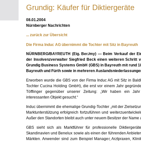
Grundig: Käufer für Diktiergeräte
08.01.2004
Nürnberger Nachrichten
... zurück zur Übersicht
Die Firma Induc AG übernimmt die Tochter mit Sitz in Bayreuth
NÜRNBERG/BAYREUTH (Eig. Ber./my) — Beim Verkauf der Einze
der Insolvenzverwalter Siegfried Beck einen weiteren Schritt 
Grundig Business Systems GmbH (GBS) in Bayreuth mit rund 18
Bayreuth und Fürth sowie in mehreren Auslandsniederlassunge
Erworben wurde die GBS von der Firma Induc AG mit Sitz in Bal
Tochter Cucina Holding GmbH), die erst vor einem Jahr gegründ
Töfflinger gegenüber unserer Zeitung: „Wir haben ein Jah
interessanten Objekt gesucht.“
Induc übernimmt die ehemalige Grundig-Tochter „mit der Zielsetzung
Marktunterstützung erfolgreich fortzuführen und weiterzuentwickeln
Außer den Standorten bleibt auch unter neuem Besitzer der Name a
GBS sieht sich als Marktführer für professionelle Diktiergerät
Skandinavien und Benelux sowie als einen der führenden Anbieter
Märkten. Anwender sind zum Beispiel Manager, Arztpraxen, Klini