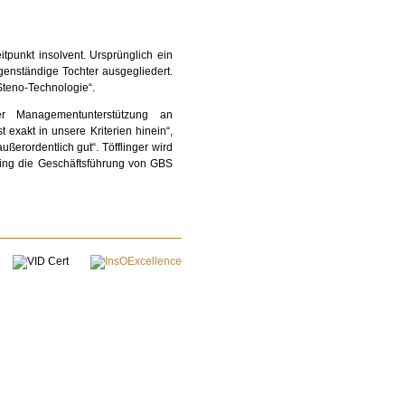
unkt insolvent. Ursprünglich ein
enständige Tochter ausgegliedert.
„Steno-Technologie“.
er Managementunterstützung an
 exakt in unsere Kriterien hinein“,
ußerordentlich gut“. Töfflinger wird
ling die Geschäftsführung von GBS