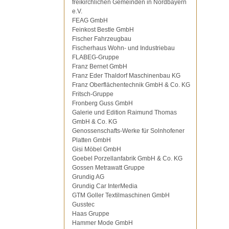
freikirchlichen Gemeinden in Nordbayern
e.V.
FEAG GmbH
Feinkost Bestle GmbH
Fischer Fahrzeugbau
Fischerhaus Wohn- und Industriebau
FLABEG-Gruppe
Franz Bernet GmbH
Franz Eder Thaldorf Maschinenbau KG
Franz Oberflächentechnik GmbH & Co. KG
Fritsch-Gruppe
Fronberg Guss GmbH
Galerie und Edition Raimund Thomas
GmbH & Co. KG
Genossenschafts-Werke für Solnhofener
Platten GmbH
Gisi Möbel GmbH
Goebel Porzellanfabrik GmbH & Co. KG
Gossen Metrawatt Gruppe
Grundig AG
Grundig Car InterMedia
GTM Goller Textilmaschinen GmbH
Gusstec
Haas Gruppe
Hammer Mode GmbH