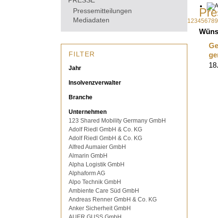
PRESSE
Pre
Pressemitteilungen
Mediadaten
1
2
3
4
5
6
7
8
9
Wüns
Ge
FILTER
ge­
18
Jahr
Insolvenzverwalter
Branche
Unternehmen
123 Shared Mobility Germany GmbH
Adolf Riedl GmbH & Co. KG
Adolf Riedl GmbH & Co. KG
Alfred Aumaier GmbH
Almarin GmbH
Alpha Logistik GmbH
Alphaform AG
Alpo Technik GmbH
Ambiente Care Süd GmbH
Andreas Renner GmbH & Co. KG
Anker Sicherheit GmbH
AUER GUSS GmbH