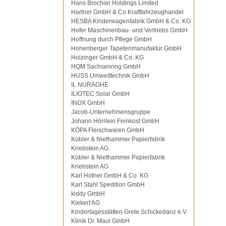
Hans Brochier Holdings Limited
Hartner GmbH & Co Kraftfahrzeughandel
HESBA Kinderwagenfabrik GmbH & Co. KG
Hofer Maschinenbau- und Vertriebs GmbH
Hoffnung durch Pflege GmbH
Hohenberger Tapetenmanufaktur GmbH
Holzinger GmbH & Co. KG
HQM Sachsenring GmbH
HUSS Umwelttechnik GmbH
IL NURAGHE
ILIOTEC Solar GmbH
INOX GmbH
Jacob-Unternehmensgruppe
Johann Hörrlein Feinkost GmbH
KÖPA Fleischwaren GmbH
Kübler & Niethammer Papierfabrik
Kriebstein AG
Kübler & Niethammer Papierfabrik
Kriebstein AG
Karl Höfner GmbH & Co. KG
Karl Stahl Spedition GmbH
kiddy GmbH
Kiekert AG
Kindertagesstätten Grete Schickedanz e.V.
Klinik Dr. Maul GmbH