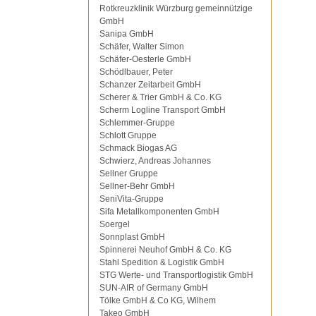
Rotkreuzklinik Würzburg gemeinnützige
GmbH
Sanipa GmbH
Schäfer, Walter Simon
Schäfer-Oesterle GmbH
Schödlbauer, Peter
Schanzer Zeitarbeit GmbH
Scherer & Trier GmbH & Co. KG
Scherm Logline Transport GmbH
Schlemmer-Gruppe
Schlott Gruppe
Schmack Biogas AG
Schwierz, Andreas Johannes
Sellner Gruppe
Sellner-Behr GmbH
SeniVita-Gruppe
Sifa Metallkomponenten GmbH
Soergel
Sonnplast GmbH
Spinnerei Neuhof GmbH & Co. KG
Stahl Spedition & Logistik GmbH
STG Werte- und Transportlogistik GmbH
SUN-AIR of Germany GmbH
Tölke GmbH & Co KG, Wilhem
Takeo GmbH