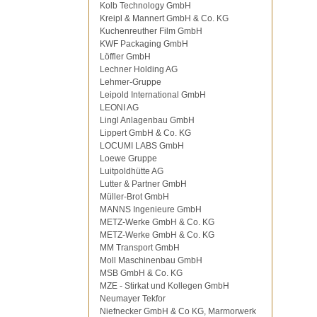
Kolb Technology GmbH
Kreipl & Mannert GmbH & Co. KG
Kuchenreuther Film GmbH
KWF Packaging GmbH
Löffler GmbH
Lechner Holding AG
Lehmer-Gruppe
Leipold International GmbH
LEONI AG
Lingl Anlagenbau GmbH
Lippert GmbH & Co. KG
LOCUMI LABS GmbH
Loewe Gruppe
Luitpoldhütte AG
Lutter & Partner GmbH
Müller-Brot GmbH
MANNS Ingenieure GmbH
METZ-Werke GmbH & Co. KG
METZ-Werke GmbH & Co. KG
MM Transport GmbH
Moll Maschinenbau GmbH
MSB GmbH & Co. KG
MZE - Stirkat und Kollegen GmbH
Neumayer Tekfor
Niefnecker GmbH & Co KG, Marmorwerk