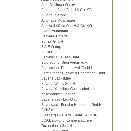
Auto-Dollinger GmbH
Autohaus Baur GmbH & Co. KG
Autohaus Kropf
Autohaus Mössbauer
Autowelt König GmbH & Co. KG
Aventi Automobil AG
Bäckerei Erhard
Börner GmbH
B.A.F. Group
Backer Bau
Backhaus Hauser GmbH
Baiersdorfer Sportverein e. V.
Bajuwarium Erlebniswelt GmbH
Barthelmess Display & Decoration GmbH
Bauer’s Backstube
Bavaria Weiss GmbH
Bavaria Yachtbau Gesellschaft mit
beschränkter Haftung
Bavaria Yachtbau GmbH
Bayerwald - Fenster Haustüren GmbH
Billhöfer
Bioenergie Zellertal GmbH & Co. KG
BOA Balg- und Kompensatoren-
Technologie GmbH