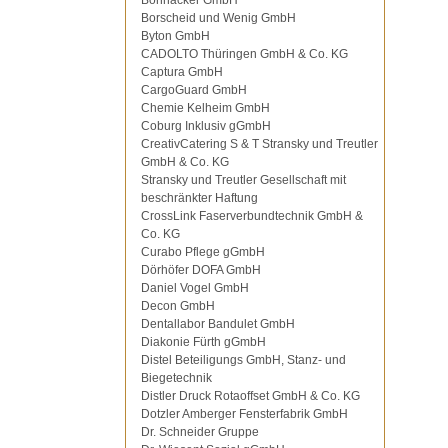
Bohnacker GmbH
Borscheid und Wenig GmbH
Byton GmbH
CADOLTO Thüringen GmbH & Co. KG
Captura GmbH
CargoGuard GmbH
Chemie Kelheim GmbH
Coburg Inklusiv gGmbH
CreativCatering S & T Stransky und Treutler
GmbH & Co. KG
Stransky und Treutler Gesellschaft mit
beschränkter Haftung
CrossLink Faserverbundtechnik GmbH &
Co. KG
Curabo Pflege gGmbH
Dörhöfer DOFA GmbH
Daniel Vogel GmbH
Decon GmbH
Dentallabor Bandulet GmbH
Diakonie Fürth gGmbH
Distel Beteiligungs GmbH, Stanz- und
Biegetechnik
Distler Druck Rotaoffset GmbH & Co. KG
Dotzler Amberger Fensterfabrik GmbH
Dr. Schneider Gruppe