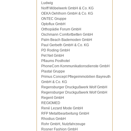
Ludwig
Nolff Möbelwerk GmbH & Co. KG
OEKA Oehlhorn GmbH & Co. KG
ONTEC Gruppe
Optoflux GmbH
Orthopädie Forum GmbH
Oschmann Comfortbetten GmbH
Palm Beach Bademoden GmbH
Paul Gerbeth GmbH & Co. KG
PD Roding GmbH
Pet Net GmbH
Pflaums Posthotel
PhoneCom Kommunikationsdienste GmbH
Plastal Gruppe
Primus Concept Pflegeimmobilien Bayreuth
GmbH & Co. KG
Regensburger Druckgußwerk Wolf GmbH
Regensburger Druckgußwerk Wolf GmbH
Regent GmbH
REGIOMED
René Lezard Mode GmbH
RFP Metallbearbeitung GmbH
Rhodius GmbH
Rohr GmbH, Nutzfahrzeuge
Rosner Fashion GmbH