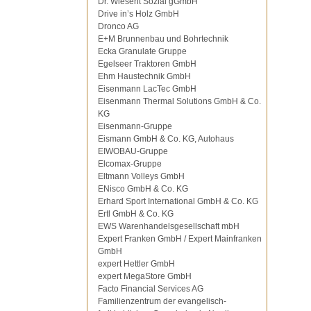
Dr. Wiesent Sozial gGmbH
Drive in’s Holz GmbH
Dronco AG
E+M Brunnenbau und Bohrtechnik
Ecka Granulate Gruppe
Egelseer Traktoren GmbH
Ehm Haustechnik GmbH
Eisenmann LacTec GmbH
Eisenmann Thermal Solutions GmbH & Co.
KG
Eisenmann-Gruppe
Eismann GmbH & Co. KG, Autohaus
EIWOBAU-Gruppe
Elcomax-Gruppe
Eltmann Volleys GmbH
ENisco GmbH & Co. KG
Erhard Sport International GmbH & Co. KG
Ertl GmbH & Co. KG
EWS Warenhandelsgesellschaft mbH
Expert Franken GmbH / Expert Mainfranken
GmbH
expert Hettler GmbH
expert MegaStore GmbH
Facto Financial Services AG
Familienzentrum der evangelisch-