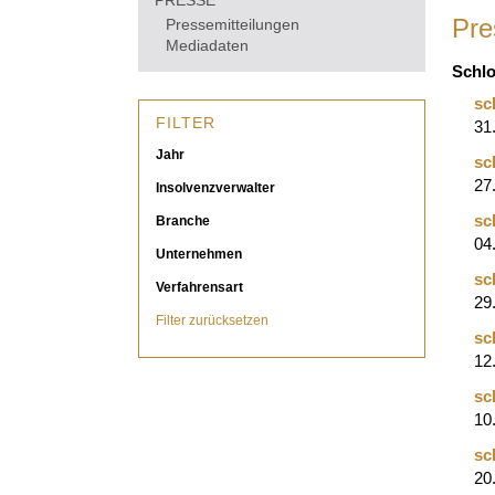
PRESSE
Pre
Pressemitteilungen
Mediadaten
Schlo
sc
FILTER
31
Jahr
sc
27
Insolvenzverwalter
sc
Branche
04
Unternehmen
sc
Verfahrensart
29
Filter zurücksetzen
sc
12
sc
10
sc
20