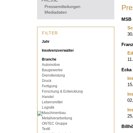
PRESSE
Pre
Pressemitteilungen
Mediadaten
MSB 
Sc
FILTER
30
Jahr
Franz
Insolvenzverwalter
Ed
11
Branche
Automotive
Ecka
Baugewerbe
Dienstleistung
In
Druck
15
Fertigung
Forschung & Entwicklung
In
Handel
02
Lebensmittel
Logistik
In
Maschinenbau
25
Metallverarbeitung
ONTEC Gruppe
Billh
Textil