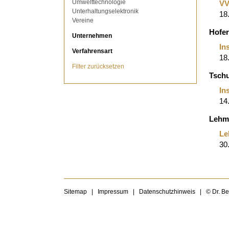
Umwelttechnologie
VV
Unterhaltungselektronik
18
Vereine
Hofe
Unternehmen
In
Verfahrensart
18
Filter zurücksetzen
Tsch
In
14
Lehm
Le
30
Sitemap
|
Impressum
|
Datenschutzhinweis
|
© Dr. B