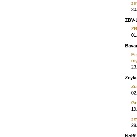
zu
30
ZBV-
ZB
01
Bavar
Ei
re
23
Zeyk
Zu
02
Gr
19
ze
28
Nolf