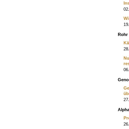
In
02
Wi
19
Rohr
Kä
28
Nu
re
06
Genos
Ge
üb
27
Alph
Pr
26