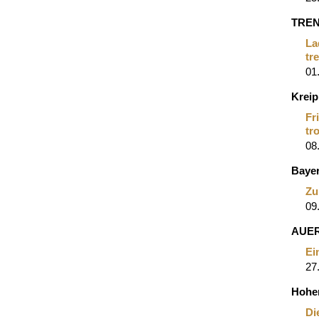
TREN
La
tr
01
Krei
Fr
tr
08
Baye
Zu
09
AUE
Ei
27
Hohe
Di