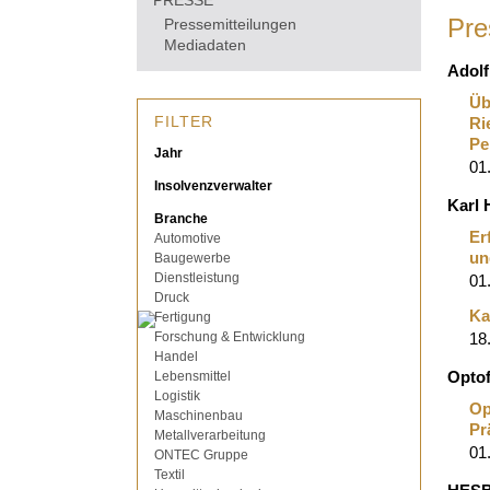
PRESSE
Pre
Pressemitteilungen
Mediadaten
Adol
Üb
FILTER
Ri
Pe
Jahr
01
Insolvenzverwalter
Karl
Branche
Er
Automotive
un
Baugewerbe
Dienstleistung
01
Druck
Ka
Fertigung
Forschung & Entwicklung
18
Handel
Lebensmittel
Opto
Logistik
Op
Maschinenbau
Pr
Metallverarbeitung
01
ONTEC Gruppe
Textil