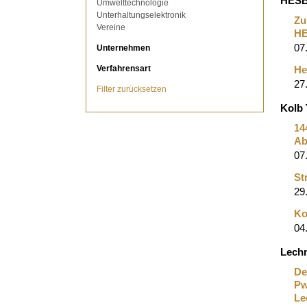
HESB
Umwelttechnologie
Unterhaltungselektronik
Zu
Vereine
HE
07
Unternehmen
Verfahrensart
He
27
Filter zurücksetzen
Kolb
14
Ab
07
St
29
Ko
04
Lech
De
Pw
Le