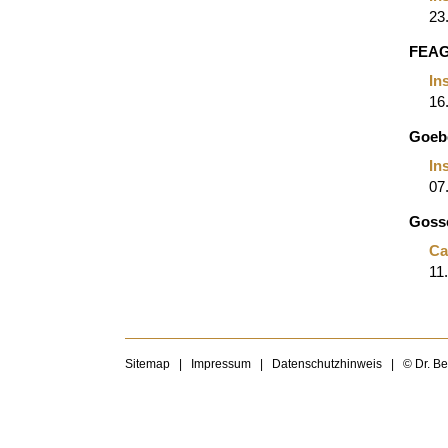
23
FEA
In
16
Goebe
In
07
Goss
Ca
11
Sitemap
|
Impressum
|
Datenschutzhinweis
|
© Dr. B