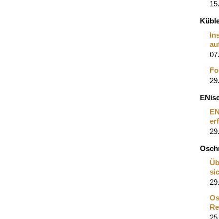
15
Küble
In
au
07
Fo
29
ENis
EN
er
29
Osch
Üb
si
29
Os
Re
25