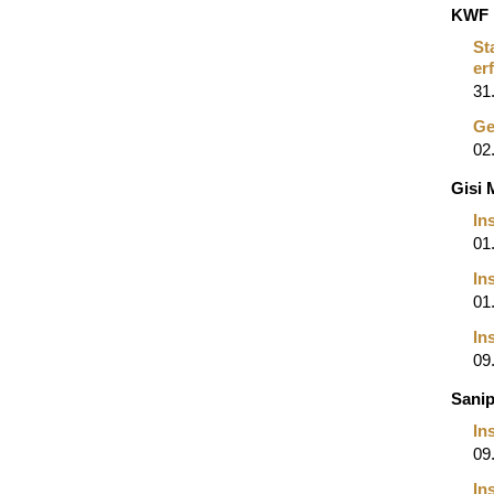
KWF 
St
er
31
Ge
02
Gisi
In
01
In
01
In
09
Sani
In
09
In