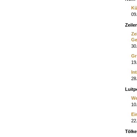
Kü
09
Zeil
Ze
Ge
30
Gr
19
In
28
Luitp
We
10
Ei
22
Tölk