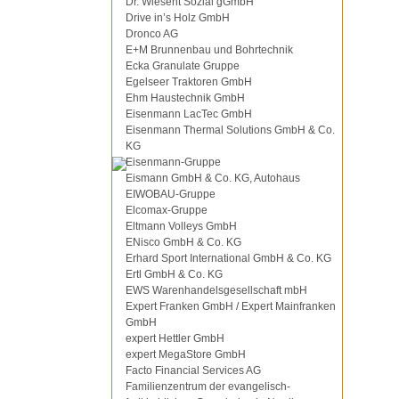
Dr. Wiesent Sozial gGmbH
Drive in’s Holz GmbH
Dronco AG
E+M Brunnenbau und Bohrtechnik
Ecka Granulate Gruppe
Egelseer Traktoren GmbH
Ehm Haustechnik GmbH
Eisenmann LacTec GmbH
Eisenmann Thermal Solutions GmbH & Co.
KG
Eisenmann-Gruppe
Eismann GmbH & Co. KG, Autohaus
EIWOBAU-Gruppe
Elcomax-Gruppe
Eltmann Volleys GmbH
ENisco GmbH & Co. KG
Erhard Sport International GmbH & Co. KG
Ertl GmbH & Co. KG
EWS Warenhandelsgesellschaft mbH
Expert Franken GmbH / Expert Mainfranken
GmbH
expert Hettler GmbH
expert MegaStore GmbH
Facto Financial Services AG
Familienzentrum der evangelisch-