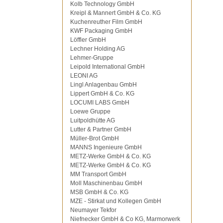
Kolb Technology GmbH
Kreipl & Mannert GmbH & Co. KG
Kuchenreuther Film GmbH
KWF Packaging GmbH
Löffler GmbH
Lechner Holding AG
Lehmer-Gruppe
Leipold International GmbH
LEONI AG
Lingl Anlagenbau GmbH
Lippert GmbH & Co. KG
LOCUMI LABS GmbH
Loewe Gruppe
Luitpoldhütte AG
Lutter & Partner GmbH
Müller-Brot GmbH
MANNS Ingenieure GmbH
METZ-Werke GmbH & Co. KG
METZ-Werke GmbH & Co. KG
MM Transport GmbH
Moll Maschinenbau GmbH
MSB GmbH & Co. KG
MZE - Stirkat und Kollegen GmbH
Neumayer Tekfor
Niefnecker GmbH & Co KG, Marmorwerk