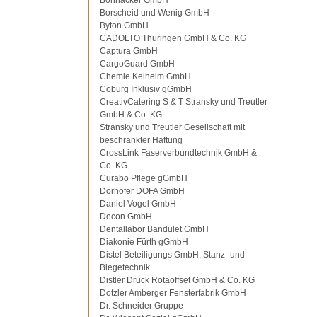
Bohnacker GmbH
Borscheid und Wenig GmbH
Byton GmbH
CADOLTO Thüringen GmbH & Co. KG
Captura GmbH
CargoGuard GmbH
Chemie Kelheim GmbH
Coburg Inklusiv gGmbH
CreativCatering S & T Stransky und Treutler
GmbH & Co. KG
Stransky und Treutler Gesellschaft mit
beschränkter Haftung
CrossLink Faserverbundtechnik GmbH &
Co. KG
Curabo Pflege gGmbH
Dörhöfer DOFA GmbH
Daniel Vogel GmbH
Decon GmbH
Dentallabor Bandulet GmbH
Diakonie Fürth gGmbH
Distel Beteiligungs GmbH, Stanz- und
Biegetechnik
Distler Druck Rotaoffset GmbH & Co. KG
Dotzler Amberger Fensterfabrik GmbH
Dr. Schneider Gruppe