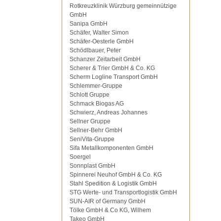
Rotkreuzklinik Würzburg gemeinnützige
GmbH
Sanipa GmbH
Schäfer, Walter Simon
Schäfer-Oesterle GmbH
Schödlbauer, Peter
Schanzer Zeitarbeit GmbH
Scherer & Trier GmbH & Co. KG
Scherm Logline Transport GmbH
Schlemmer-Gruppe
Schlott Gruppe
Schmack Biogas AG
Schwierz, Andreas Johannes
Sellner Gruppe
Sellner-Behr GmbH
SeniVita-Gruppe
Sifa Metallkomponenten GmbH
Soergel
Sonnplast GmbH
Spinnerei Neuhof GmbH & Co. KG
Stahl Spedition & Logistik GmbH
STG Werte- und Transportlogistik GmbH
SUN-AIR of Germany GmbH
Tölke GmbH & Co KG, Wilhem
Takeo GmbH