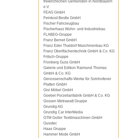
freikirchlichen Gemeinden in Nordbayern
e.V.
FEAG GmbH
Feinkost Bestle GmbH
Fischer Fahrzeugbau
Fischerhaus Wohn- und Industriebau
FLABEG-Gruppe
Franz Bernet GmbH
Franz Eder Thaldorf Maschinenbau KG
Franz Oberflächentechnik GmbH & Co. KG
Fritsch-Gruppe
Fronberg Guss GmbH
Galerie und Edition Raimund Thomas
GmbH & Co. KG
Genossenschafts-Werke für Solnhofener
Platten GmbH
Gisi Möbel GmbH
Goebel Porzellanfabrik GmbH & Co. KG
Gossen Metrawatt Gruppe
Grundig AG
Grundig Car InterMedia
GTM Goller Textilmaschinen GmbH
Gusstec
Haas Gruppe
Hammer Mode GmbH