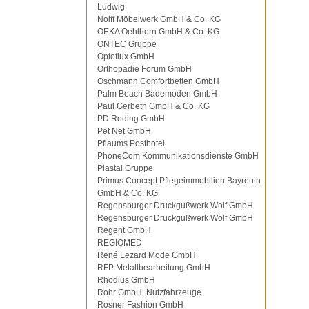
Ludwig
Nolff Möbelwerk GmbH & Co. KG
OEKA Oehlhorn GmbH & Co. KG
ONTEC Gruppe
Optoflux GmbH
Orthopädie Forum GmbH
Oschmann Comfortbetten GmbH
Palm Beach Bademoden GmbH
Paul Gerbeth GmbH & Co. KG
PD Roding GmbH
Pet Net GmbH
Pflaums Posthotel
PhoneCom Kommunikationsdienste GmbH
Plastal Gruppe
Primus Concept Pflegeimmobilien Bayreuth
GmbH & Co. KG
Regensburger Druckgußwerk Wolf GmbH
Regensburger Druckgußwerk Wolf GmbH
Regent GmbH
REGIOMED
René Lezard Mode GmbH
RFP Metallbearbeitung GmbH
Rhodius GmbH
Rohr GmbH, Nutzfahrzeuge
Rosner Fashion GmbH