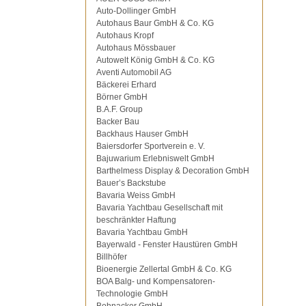
Auto-Dollinger GmbH
Autohaus Baur GmbH & Co. KG
Autohaus Kropf
Autohaus Mössbauer
Autowelt König GmbH & Co. KG
Aventi Automobil AG
Bäckerei Erhard
Börner GmbH
B.A.F. Group
Backer Bau
Backhaus Hauser GmbH
Baiersdorfer Sportverein e. V.
Bajuwarium Erlebniswelt GmbH
Barthelmess Display & Decoration GmbH
Bauer’s Backstube
Bavaria Weiss GmbH
Bavaria Yachtbau Gesellschaft mit
beschränkter Haftung
Bavaria Yachtbau GmbH
Bayerwald - Fenster Haustüren GmbH
Billhöfer
Bioenergie Zellertal GmbH & Co. KG
BOA Balg- und Kompensatoren-
Technologie GmbH