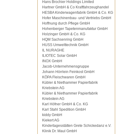
Hans Brochier Holdings Limited
Hartner GmbH & Co Kraftfahrzeughandel
HESBA Kinderwagenfabrik GmbH & Co. KG
Hofer Maschinenbau- und Vertriebs GmbH
Hoffnung durch Pflege GmbH
Hohenberger Tapetenmanufaktur GmbH
Holzinger GmbH & Co. KG
HQM Sachsenring GmbH
HUSS Umwelttechnik GmbH
IL NURAGHE
ILIOTEC Solar GmbH
INOX GmbH
Jacob-Unternehmensgruppe
Johann Hörrlein Feinkost GmbH
KÖPA Fleischwaren GmbH
Kübler & Niethammer Papierfabrik
Kriebstein AG
Kübler & Niethammer Papierfabrik
Kriebstein AG
Karl Höfner GmbH & Co. KG
Karl Stahl Spedition GmbH
kiddy GmbH
Kiekert AG
Kindertagesstätten Grete Schickedanz e.V.
Klinik Dr. Maul GmbH