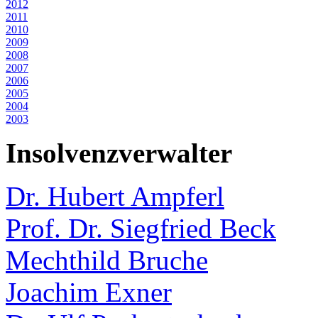
2012
2011
2010
2009
2008
2007
2006
2005
2004
2003
Insolvenzverwalter
Dr. Hubert Ampferl
Prof. Dr. Siegfried Beck
Mechthild Bruche
Joachim Exner