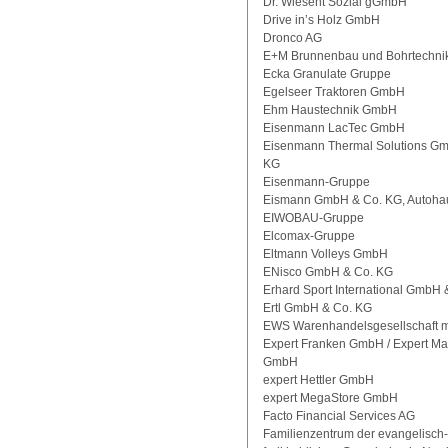
Dr. Wiesent Sozial gGmbH
Drive in’s Holz GmbH
Dronco AG
E+M Brunnenbau und Bohrtechni
Ecka Granulate Gruppe
Egelseer Traktoren GmbH
Ehm Haustechnik GmbH
Eisenmann LacTec GmbH
Eisenmann Thermal Solutions G
KG
Eisenmann-Gruppe
Eismann GmbH & Co. KG, Autoha
EIWOBAU-Gruppe
Elcomax-Gruppe
Eltmann Volleys GmbH
ENisco GmbH & Co. KG
Erhard Sport International GmbH 
Ertl GmbH & Co. KG
EWS Warenhandelsgesellschaft 
Expert Franken GmbH / Expert Ma
GmbH
expert Hettler GmbH
expert MegaStore GmbH
Facto Financial Services AG
Familienzentrum der evangelisch-