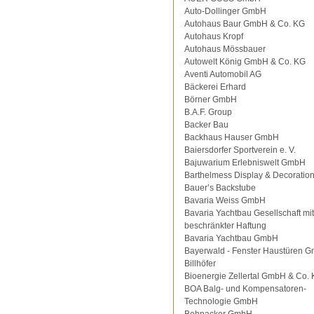
Auto-Dollinger GmbH
Autohaus Baur GmbH & Co. KG
Autohaus Kropf
Autohaus Mössbauer
Autowelt König GmbH & Co. KG
Aventi Automobil AG
Bäckerei Erhard
Börner GmbH
B.A.F. Group
Backer Bau
Backhaus Hauser GmbH
Baiersdorfer Sportverein e. V.
Bajuwarium Erlebniswelt GmbH
Barthelmess Display & Decorati
Bauer’s Backstube
Bavaria Weiss GmbH
Bavaria Yachtbau Gesellschaft mit
beschränkter Haftung
Bavaria Yachtbau GmbH
Bayerwald - Fenster Haustüren 
Billhöfer
Bioenergie Zellertal GmbH & Co.
BOA Balg- und Kompensatoren-
Technologie GmbH