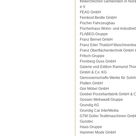
freikirchlichen Gemeinden in Nor
e.V.
FEAG GmbH
Feinkost Bestle GmbH
Fischer Fahrzeugbau
Fischerhaus Wohn- und Industrie
FLABEG-Gruppe
Franz Bernet GmbH
Franz Eder Thaldorf Maschinenb
Franz Oberflächentechnik GmbH 
Fritsch-Gruppe
Fronberg Guss GmbH
Galerie und Edition Raimund Th
GmbH & Co. KG
Genossenschafts-Werke für Solnh
Platten GmbH
Gisi Möbel GmbH
Goebel Porzellanfabrik GmbH & 
Gossen Metrawatt Gruppe
Grundig AG
Grundig Car InterMedia
GTM Goller Textilmaschinen Gmb
Gusstec
Haas Gruppe
Hammer Mode GmbH