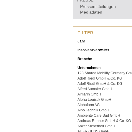
PRESSE
Pressemitteilungen
Mediadaten
FILTER
Jahr
Insolvenzverwalter
Branche
Unternehmen
123 Shared Mobility Germany G
Adolf Riedl GmbH & Co. KG
Adolf Riedl GmbH & Co. KG
Alfred Aumaier GmbH
Almarin GmbH
Alpha Logistik GmbH
Alphaform AG
Alpo Technik GmbH
Ambiente Care Süd GmbH
Andreas Renner GmbH & Co. KG
Anker Sicherheit GmbH
AUER GUSS GmbH