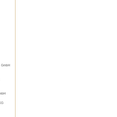
on GmbH
GmbH
 KG