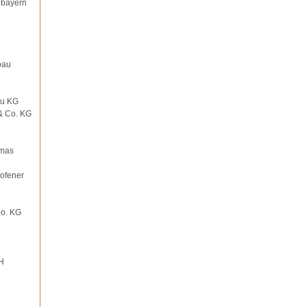
dbayern
bau
au KG
& Co. KG
omas
ofener
Co. KG
H