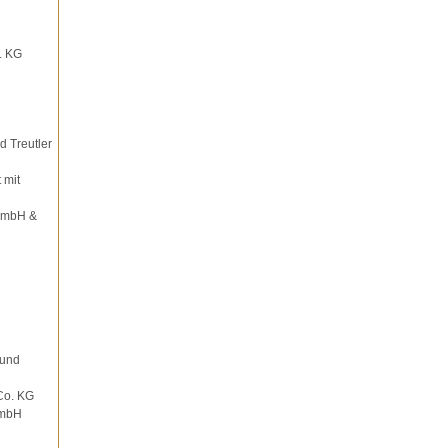
. KG
d Treutler
 mit
GmbH &
 und
Co. KG
GmbH