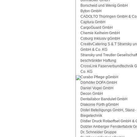
Bohnacker GmbH
Borscheid und Wenig GmbH
Byton GmbH
CADOLTO Thüringen GmbH & Co
Captura GmbH
CargoGuard GmbH
Chemie Kelheim GmbH
Coburg Inklusiv gGmbH
CreativCatering S & T Stransky un
GmbH & Co. KG
Stransky und Treutler Gesellschaft
beschränkter Haftung
CrossLink Faserverbundtechnik 
Co. KG
Curabo Pflege gGmbH
Dörhöfer DOFA GmbH
Daniel Vogel GmbH
Decon GmbH
Dentallabor Bandulet GmbH
Diakonie Fürth gGmbH
Distel Beteiligungs GmbH, Stanz-
Biegetechnik
Distler Druck Rotaoffset GmbH & 
Dotzler Amberger Fensterfabrik 
Dr. Schneider Gruppe