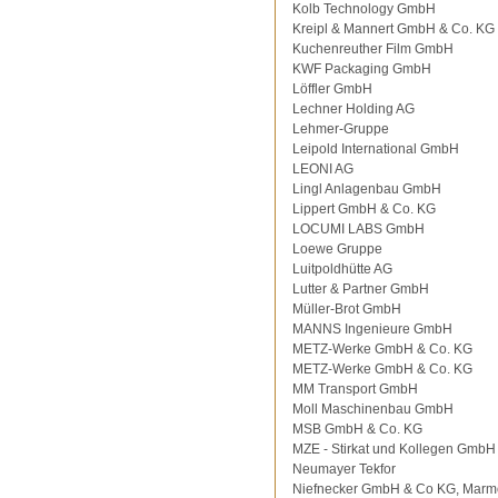
Kolb Technology GmbH
Kreipl & Mannert GmbH & Co. KG
Kuchenreuther Film GmbH
KWF Packaging GmbH
Löffler GmbH
Lechner Holding AG
Lehmer-Gruppe
Leipold International GmbH
LEONI AG
Lingl Anlagenbau GmbH
Lippert GmbH & Co. KG
LOCUMI LABS GmbH
Loewe Gruppe
Luitpoldhütte AG
Lutter & Partner GmbH
Müller-Brot GmbH
MANNS Ingenieure GmbH
METZ-Werke GmbH & Co. KG
METZ-Werke GmbH & Co. KG
MM Transport GmbH
Moll Maschinenbau GmbH
MSB GmbH & Co. KG
MZE - Stirkat und Kollegen GmbH
Neumayer Tekfor
Niefnecker GmbH & Co KG, Marm