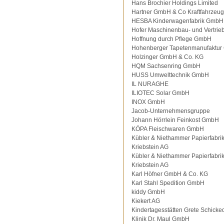
Hans Brochier Holdings Limited
Hartner GmbH & Co Kraftfahrzeu
HESBA Kinderwagenfabrik GmbH
Hofer Maschinenbau- und Vertri
Hoffnung durch Pflege GmbH
Hohenberger Tapetenmanufaktu
Holzinger GmbH & Co. KG
HQM Sachsenring GmbH
HUSS Umwelttechnik GmbH
IL NURAGHE
ILIOTEC Solar GmbH
INOX GmbH
Jacob-Unternehmensgruppe
Johann Hörrlein Feinkost GmbH
KÖPA Fleischwaren GmbH
Kübler & Niethammer Papierfabri
Kriebstein AG
Kübler & Niethammer Papierfabri
Kriebstein AG
Karl Höfner GmbH & Co. KG
Karl Stahl Spedition GmbH
kiddy GmbH
Kiekert AG
Kindertagesstätten Grete Schicke
Klinik Dr. Maul GmbH