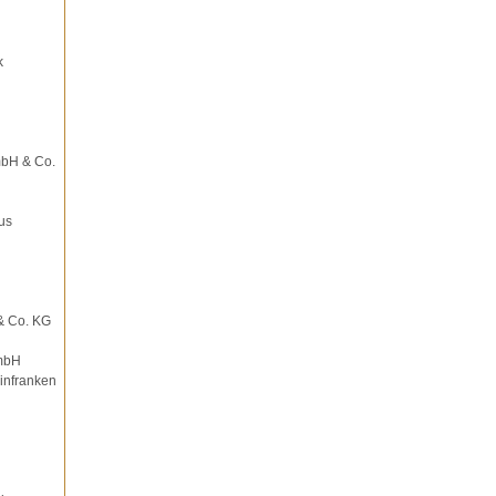
k
mbH & Co.
us
& Co. KG
mbH
infranken