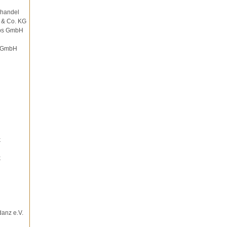
ghandel
 & Co. KG
ebs GmbH
r GmbH
k
k
danz e.V.