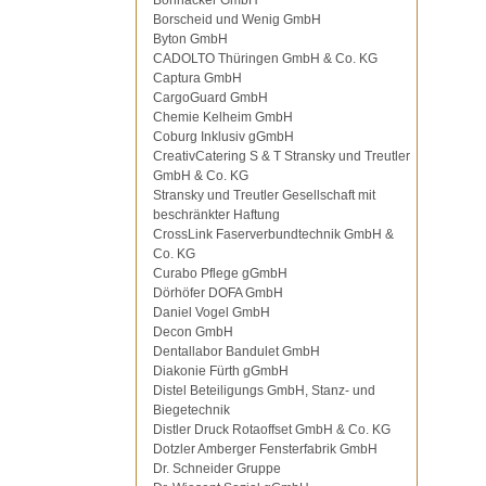
Bohnacker GmbH
Borscheid und Wenig GmbH
Byton GmbH
CADOLTO Thüringen GmbH & Co. KG
Captura GmbH
CargoGuard GmbH
Chemie Kelheim GmbH
Coburg Inklusiv gGmbH
CreativCatering S & T Stransky und Treutler
GmbH & Co. KG
Stransky und Treutler Gesellschaft mit
beschränkter Haftung
CrossLink Faserverbundtechnik GmbH &
Co. KG
Curabo Pflege gGmbH
Dörhöfer DOFA GmbH
Daniel Vogel GmbH
Decon GmbH
Dentallabor Bandulet GmbH
Diakonie Fürth gGmbH
Distel Beteiligungs GmbH, Stanz- und
Biegetechnik
Distler Druck Rotaoffset GmbH & Co. KG
Dotzler Amberger Fensterfabrik GmbH
Dr. Schneider Gruppe