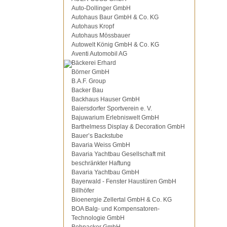
Auto-Dollinger GmbH
Autohaus Baur GmbH & Co. KG
Autohaus Kropf
Autohaus Mössbauer
Autowelt König GmbH & Co. KG
Aventi Automobil AG
Bäckerei Erhard
Börner GmbH
B.A.F. Group
Backer Bau
Backhaus Hauser GmbH
Baiersdorfer Sportverein e. V.
Bajuwarium Erlebniswelt GmbH
Barthelmess Display & Decoration GmbH
Bauer’s Backstube
Bavaria Weiss GmbH
Bavaria Yachtbau Gesellschaft mit
beschränkter Haftung
Bavaria Yachtbau GmbH
Bayerwald - Fenster Haustüren GmbH
Billhöfer
Bioenergie Zellertal GmbH & Co. KG
BOA Balg- und Kompensatoren-
Technologie GmbH