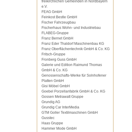
freikirchlichen Gemeinden in Nordbayern
e.V.
FEAG GmbH
Feinkost Bestle GmbH
Fischer Fahrzeugbau
Fischerhaus Wohn- und Industriebau
FLABEG-Gruppe
Franz Bernet GmbH
Franz Eder Thaldorf Maschinenbau KG
Franz Oberflächentechnik GmbH & Co. KG
Fritsch-Gruppe
Fronberg Guss GmbH
Galerie und Edition Raimund Thomas
GmbH & Co. KG
Genossenschafts-Werke für Solnhofener
Platten GmbH
Gisi Möbel GmbH
Goebel Porzellanfabrik GmbH & Co. KG
Gossen Metrawatt Gruppe
Grundig AG
Grundig Car InterMedia
GTM Goller Textilmaschinen GmbH
Gusstec
Haas Gruppe
Hammer Mode GmbH