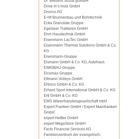
Dr. Wiesent Sozial gGmbH
Drive in’s Holz GmbH
Dronco AG
E+M Brunnenbau und Bohrtechnik
Ecka Granulate Gruppe
Egelseer Traktoren GmbH
Ehm Haustechnik GmbH
Eisenmann LacTec GmbH
Eisenmann Thermal Solutions GmbH & Co.
KG
Eisenmann-Gruppe
Eismann GmbH & Co. KG, Autohaus
EIWOBAU-Gruppe
Elcomax-Gruppe
Eltmann Volleys GmbH
ENisco GmbH & Co. KG
Erhard Sport International GmbH & Co. KG
Ertl GmbH & Co. KG
EWS Warenhandelsgesellschaft mbH
Expert Franken GmbH / Expert Mainfranken
GmbH
expert Hettler GmbH
expert MegaStore GmbH
Facto Financial Services AG
Familienzentrum der evangelisch-