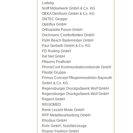
Ludwig
Nolff Möbelwerk GmbH & Co. KG
OEKA Oehlhorn GmbH & Co. KG
ONTEC Gruppe
Optoflux GmbH
Orthopädie Forum GmbH
Oschmann Comfortbetten GmbH
Palm Beach Bademoden GmbH
Paul Gerbeth GmbH & Co. KG
PD Roding GmbH
Pet Net GmbH
Pflaums Posthotel
PhoneCom Kommunikationsdienste GmbH
Plastal Gruppe
Primus Concept Pflegeimmobilien Bayreuth
GmbH & Co. KG
Regensburger Druckgußwerk Wolf GmbH
Regensburger Druckgußwerk Wolf GmbH
Regent GmbH
REGIOMED
René Lezard Mode GmbH
RFP Metallbearbeitung GmbH
Rhodius GmbH
Rohr GmbH, Nutzfahrzeuge
Rosner Fashion GmbH