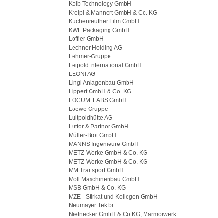
Kolb Technology GmbH
Kreipl & Mannert GmbH & Co. KG
Kuchenreuther Film GmbH
KWF Packaging GmbH
Löffler GmbH
Lechner Holding AG
Lehmer-Gruppe
Leipold International GmbH
LEONI AG
Lingl Anlagenbau GmbH
Lippert GmbH & Co. KG
LOCUMI LABS GmbH
Loewe Gruppe
Luitpoldhütte AG
Lutter & Partner GmbH
Müller-Brot GmbH
MANNS Ingenieure GmbH
METZ-Werke GmbH & Co. KG
METZ-Werke GmbH & Co. KG
MM Transport GmbH
Moll Maschinenbau GmbH
MSB GmbH & Co. KG
MZE - Stirkat und Kollegen GmbH
Neumayer Tekfor
Niefnecker GmbH & Co KG, Marmorwerk