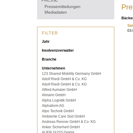
PRESSE
Pre
Pressemitteilungen
Mediadaten
Bäcker
San
03.
FILTER
Jahr
Insolvenzverwalter
Branche
Unternehmen
123 Shared Mobility Germany GmbH
Adolf Riedl GmbH & Co. KG
Adolf Riedl GmbH & Co. KG
Alfred Aumaier GmbH
Almarin GmbH
Alpha Logistik GmbH
Alphaform AG
Alpo Technik GmbH
Ambiente Care Süd GmbH
Andreas Renner GmbH & Co. KG
Anker Sicherheit GmbH
AUER GUSS GmbH