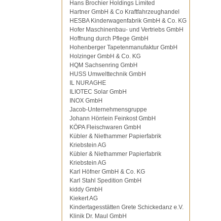
Hans Brochier Holdings Limited
Hartner GmbH & Co Kraftfahrzeughandel
HESBA Kinderwagenfabrik GmbH & Co. KG
Hofer Maschinenbau- und Vertriebs GmbH
Hoffnung durch Pflege GmbH
Hohenberger Tapetenmanufaktur GmbH
Holzinger GmbH & Co. KG
HQM Sachsenring GmbH
HUSS Umwelttechnik GmbH
IL NURAGHE
ILIOTEC Solar GmbH
INOX GmbH
Jacob-Unternehmensgruppe
Johann Hörrlein Feinkost GmbH
KÖPA Fleischwaren GmbH
Kübler & Niethammer Papierfabrik
Kriebstein AG
Kübler & Niethammer Papierfabrik
Kriebstein AG
Karl Höfner GmbH & Co. KG
Karl Stahl Spedition GmbH
kiddy GmbH
Kiekert AG
Kindertagesstätten Grete Schickedanz e.V.
Klinik Dr. Maul GmbH