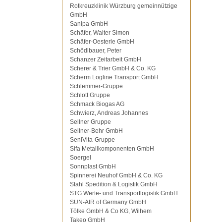
Rotkreuzklinik Würzburg gemeinnützige
GmbH
Sanipa GmbH
Schäfer, Walter Simon
Schäfer-Oesterle GmbH
Schödlbauer, Peter
Schanzer Zeitarbeit GmbH
Scherer & Trier GmbH & Co. KG
Scherm Logline Transport GmbH
Schlemmer-Gruppe
Schlott Gruppe
Schmack Biogas AG
Schwierz, Andreas Johannes
Sellner Gruppe
Sellner-Behr GmbH
SeniVita-Gruppe
Sifa Metallkomponenten GmbH
Soergel
Sonnplast GmbH
Spinnerei Neuhof GmbH & Co. KG
Stahl Spedition & Logistik GmbH
STG Werte- und Transportlogistik GmbH
SUN-AIR of Germany GmbH
Tölke GmbH & Co KG, Wilhem
Takeo GmbH