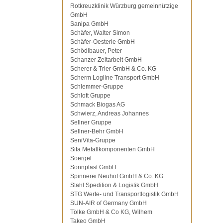
Rotkreuzklinik Würzburg gemeinnützige
GmbH
Sanipa GmbH
Schäfer, Walter Simon
Schäfer-Oesterle GmbH
Schödlbauer, Peter
Schanzer Zeitarbeit GmbH
Scherer & Trier GmbH & Co. KG
Scherm Logline Transport GmbH
Schlemmer-Gruppe
Schlott Gruppe
Schmack Biogas AG
Schwierz, Andreas Johannes
Sellner Gruppe
Sellner-Behr GmbH
SeniVita-Gruppe
Sifa Metallkomponenten GmbH
Soergel
Sonnplast GmbH
Spinnerei Neuhof GmbH & Co. KG
Stahl Spedition & Logistik GmbH
STG Werte- und Transportlogistik GmbH
SUN-AIR of Germany GmbH
Tölke GmbH & Co KG, Wilhem
Takeo GmbH