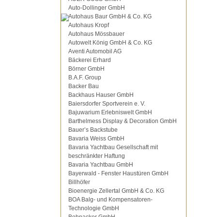
Auto-Dollinger GmbH
Autohaus Baur GmbH & Co. KG
Autohaus Kropf
Autohaus Mössbauer
Autowelt König GmbH & Co. KG
Aventi Automobil AG
Bäckerei Erhard
Börner GmbH
B.A.F. Group
Backer Bau
Backhaus Hauser GmbH
Baiersdorfer Sportverein e. V.
Bajuwarium Erlebniswelt GmbH
Barthelmess Display & Decoration GmbH
Bauer’s Backstube
Bavaria Weiss GmbH
Bavaria Yachtbau Gesellschaft mit
beschränkter Haftung
Bavaria Yachtbau GmbH
Bayerwald - Fenster Haustüren GmbH
Billhöfer
Bioenergie Zellertal GmbH & Co. KG
BOA Balg- und Kompensatoren-
Technologie GmbH