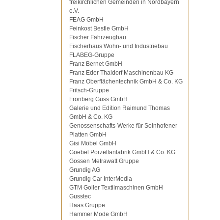
freikirchlichen Gemeinden in Nordbayern
e.V.
FEAG GmbH
Feinkost Bestle GmbH
Fischer Fahrzeugbau
Fischerhaus Wohn- und Industriebau
FLABEG-Gruppe
Franz Bernet GmbH
Franz Eder Thaldorf Maschinenbau KG
Franz Oberflächentechnik GmbH & Co. KG
Fritsch-Gruppe
Fronberg Guss GmbH
Galerie und Edition Raimund Thomas
GmbH & Co. KG
Genossenschafts-Werke für Solnhofener
Platten GmbH
Gisi Möbel GmbH
Goebel Porzellanfabrik GmbH & Co. KG
Gossen Metrawatt Gruppe
Grundig AG
Grundig Car InterMedia
GTM Goller Textilmaschinen GmbH
Gusstec
Haas Gruppe
Hammer Mode GmbH