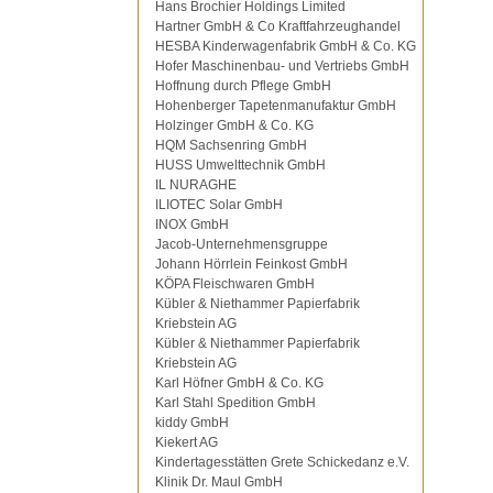
Hans Brochier Holdings Limited
Hartner GmbH & Co Kraftfahrzeughandel
HESBA Kinderwagenfabrik GmbH & Co. KG
Hofer Maschinenbau- und Vertriebs GmbH
Hoffnung durch Pflege GmbH
Hohenberger Tapetenmanufaktur GmbH
Holzinger GmbH & Co. KG
HQM Sachsenring GmbH
HUSS Umwelttechnik GmbH
IL NURAGHE
ILIOTEC Solar GmbH
INOX GmbH
Jacob-Unternehmensgruppe
Johann Hörrlein Feinkost GmbH
KÖPA Fleischwaren GmbH
Kübler & Niethammer Papierfabrik
Kriebstein AG
Kübler & Niethammer Papierfabrik
Kriebstein AG
Karl Höfner GmbH & Co. KG
Karl Stahl Spedition GmbH
kiddy GmbH
Kiekert AG
Kindertagesstätten Grete Schickedanz e.V.
Klinik Dr. Maul GmbH