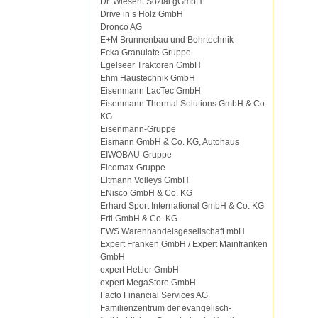
Dr. Wiesent Sozial gGmbH
Drive in’s Holz GmbH
Dronco AG
E+M Brunnenbau und Bohrtechnik
Ecka Granulate Gruppe
Egelseer Traktoren GmbH
Ehm Haustechnik GmbH
Eisenmann LacTec GmbH
Eisenmann Thermal Solutions GmbH & Co.
KG
Eisenmann-Gruppe
Eismann GmbH & Co. KG, Autohaus
EIWOBAU-Gruppe
Elcomax-Gruppe
Eltmann Volleys GmbH
ENisco GmbH & Co. KG
Erhard Sport International GmbH & Co. KG
Ertl GmbH & Co. KG
EWS Warenhandelsgesellschaft mbH
Expert Franken GmbH / Expert Mainfranken
GmbH
expert Hettler GmbH
expert MegaStore GmbH
Facto Financial Services AG
Familienzentrum der evangelisch-