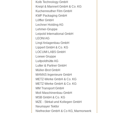
Kolb Technology GmbH
Kreipl & Mannert GmbH & Co. KG
Kuchenreuther Film GmbH
KWF Packaging GmbH
Löffler GmbH
Lechner Holding AG
Lehmer-Gruppe
Leipold International GmbH
LEONI AG
Lingl Anlagenbau GmbH
Lippert GmbH & Co. KG
LOCUMI LABS GmbH
Loewe Gruppe
Luitpoldhütte AG
Lutter & Partner GmbH
Müller-Brot GmbH
MANNS Ingenieure GmbH
METZ-Werke GmbH & Co. KG
METZ-Werke GmbH & Co. KG
MM Transport GmbH
Moll Maschinenbau GmbH
MSB GmbH & Co. KG
MZE - Stirkat und Kollegen GmbH
Neumayer Tekfor
Niefnecker GmbH & Co KG, Marmorwerk