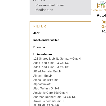
PRESSE
Pre
Pressemitteilungen
Mediadaten
1
2
3
4
5
6
7
8
9
Auto
Üb
FILTER
Gm
30
Jahr
Insolvenzverwalter
Branche
Unternehmen
123 Shared Mobility Germany GmbH
Adolf Riedl GmbH & Co. KG
Adolf Riedl GmbH & Co. KG
Alfred Aumaier GmbH
Almarin GmbH
Alpha Logistik GmbH
Alphaform AG
Alpo Technik GmbH
Ambiente Care Süd GmbH
Andreas Renner GmbH & Co. KG
Anker Sicherheit GmbH
AUER GUSS GmbH