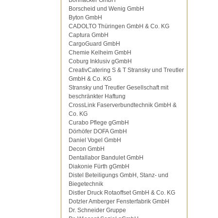
Bohnacker GmbH
Borscheid und Wenig GmbH
Byton GmbH
CADOLTO Thüringen GmbH & Co. KG
Captura GmbH
CargoGuard GmbH
Chemie Kelheim GmbH
Coburg Inklusiv gGmbH
CreativCatering S & T Stransky und Treutler
GmbH & Co. KG
Stransky und Treutler Gesellschaft mit
beschränkter Haftung
CrossLink Faserverbundtechnik GmbH &
Co. KG
Curabo Pflege gGmbH
Dörhöfer DOFA GmbH
Daniel Vogel GmbH
Decon GmbH
Dentallabor Bandulet GmbH
Diakonie Fürth gGmbH
Distel Beteiligungs GmbH, Stanz- und
Biegetechnik
Distler Druck Rotaoffset GmbH & Co. KG
Dotzler Amberger Fensterfabrik GmbH
Dr. Schneider Gruppe