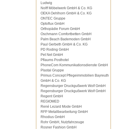
Ludwig
Nolff Möbelwerk GmbH & Co. KG
OEKA Oehlhorn GmbH & Co. KG
ONTEC Gruppe
Optoflux GmbH
Orthopädie Forum GmbH
Oschmann Comfortbetten GmbH
Palm Beach Bademoden GmbH
Paul Gerbeth GmbH & Co. KG
PD Roding GmbH
Pet Net GmbH
Pflaums Posthotel
PhoneCom Kommunikationsdienste GmbH
Plastal Gruppe
Primus Concept Pflegeimmobilien Bayreuth
GmbH & Co. KG
Regensburger Druckgußwerk Wolf GmbH
Regensburger Druckgußwerk Wolf GmbH
Regent GmbH
REGIOMED
René Lezard Mode GmbH
RFP Metallbearbeitung GmbH
Rhodius GmbH
Rohr GmbH, Nutzfahrzeuge
Rosner Fashion GmbH