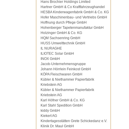
Hans Brochier Holdings Limited
Hartner GmbH & Co Kraftfahrzeughandel
HESBA Kinderwagenfabrik GmbH & Co. KG
Hofer Maschinenbau- und Vertriebs GmbH
Hoffnung durch Pflege GmbH
Hohenberger Tapetenmanufaktur GmbH
Holzinger GmbH & Co. KG
HQM Sachsenring GmbH
HUSS Umwelttechnik GmbH
IL NURAGHE
ILIOTEC Solar GmbH
INOX GmbH
Jacob-Unternehmensgruppe
Johann Hörrlein Feinkost GmbH
KÖPA Fleischwaren GmbH
Kübler & Niethammer Papierfabrik
Kriebstein AG
Kübler & Niethammer Papierfabrik
Kriebstein AG
Karl Höfner GmbH & Co. KG
Karl Stahl Spedition GmbH
kiddy GmbH
Kiekert AG
Kindertagesstätten Grete Schickedanz e.V.
Klinik Dr. Maul GmbH