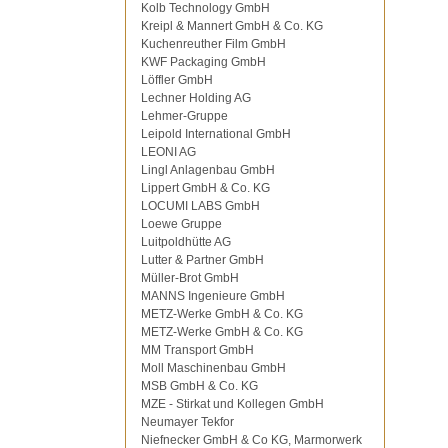
Kolb Technology GmbH
Kreipl & Mannert GmbH & Co. KG
Kuchenreuther Film GmbH
KWF Packaging GmbH
Löffler GmbH
Lechner Holding AG
Lehmer-Gruppe
Leipold International GmbH
LEONI AG
Lingl Anlagenbau GmbH
Lippert GmbH & Co. KG
LOCUMI LABS GmbH
Loewe Gruppe
Luitpoldhütte AG
Lutter & Partner GmbH
Müller-Brot GmbH
MANNS Ingenieure GmbH
METZ-Werke GmbH & Co. KG
METZ-Werke GmbH & Co. KG
MM Transport GmbH
Moll Maschinenbau GmbH
MSB GmbH & Co. KG
MZE - Stirkat und Kollegen GmbH
Neumayer Tekfor
Niefnecker GmbH & Co KG, Marmorwerk