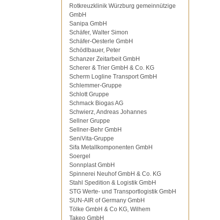
Rotkreuzklinik Würzburg gemeinnützige
GmbH
Sanipa GmbH
Schäfer, Walter Simon
Schäfer-Oesterle GmbH
Schödlbauer, Peter
Schanzer Zeitarbeit GmbH
Scherer & Trier GmbH & Co. KG
Scherm Logline Transport GmbH
Schlemmer-Gruppe
Schlott Gruppe
Schmack Biogas AG
Schwierz, Andreas Johannes
Sellner Gruppe
Sellner-Behr GmbH
SeniVita-Gruppe
Sifa Metallkomponenten GmbH
Soergel
Sonnplast GmbH
Spinnerei Neuhof GmbH & Co. KG
Stahl Spedition & Logistik GmbH
STG Werte- und Transportlogistik GmbH
SUN-AIR of Germany GmbH
Tölke GmbH & Co KG, Wilhem
Takeo GmbH