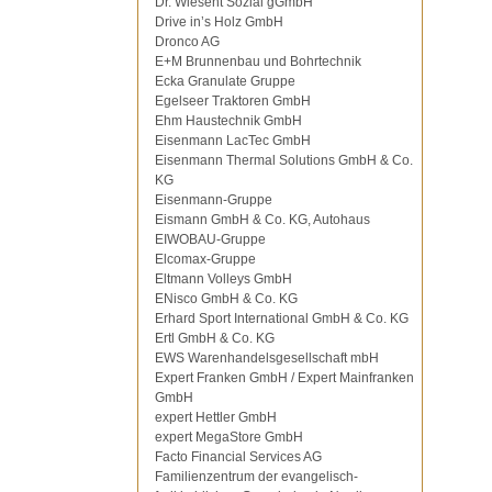
Dr. Wiesent Sozial gGmbH
Drive in’s Holz GmbH
Dronco AG
E+M Brunnenbau und Bohrtechnik
Ecka Granulate Gruppe
Egelseer Traktoren GmbH
Ehm Haustechnik GmbH
Eisenmann LacTec GmbH
Eisenmann Thermal Solutions GmbH & Co.
KG
Eisenmann-Gruppe
Eismann GmbH & Co. KG, Autohaus
EIWOBAU-Gruppe
Elcomax-Gruppe
Eltmann Volleys GmbH
ENisco GmbH & Co. KG
Erhard Sport International GmbH & Co. KG
Ertl GmbH & Co. KG
EWS Warenhandelsgesellschaft mbH
Expert Franken GmbH / Expert Mainfranken
GmbH
expert Hettler GmbH
expert MegaStore GmbH
Facto Financial Services AG
Familienzentrum der evangelisch-