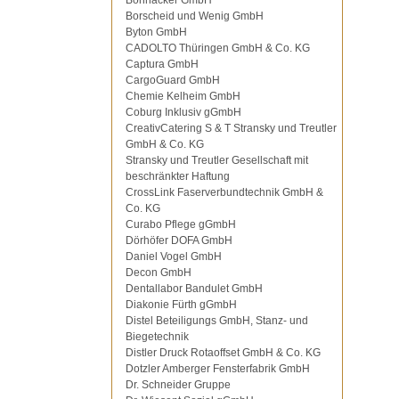
Bohnacker GmbH
Borscheid und Wenig GmbH
Byton GmbH
CADOLTO Thüringen GmbH & Co. KG
Captura GmbH
CargoGuard GmbH
Chemie Kelheim GmbH
Coburg Inklusiv gGmbH
CreativCatering S & T Stransky und Treutler
GmbH & Co. KG
Stransky und Treutler Gesellschaft mit
beschränkter Haftung
CrossLink Faserverbundtechnik GmbH &
Co. KG
Curabo Pflege gGmbH
Dörhöfer DOFA GmbH
Daniel Vogel GmbH
Decon GmbH
Dentallabor Bandulet GmbH
Diakonie Fürth gGmbH
Distel Beteiligungs GmbH, Stanz- und
Biegetechnik
Distler Druck Rotaoffset GmbH & Co. KG
Dotzler Amberger Fensterfabrik GmbH
Dr. Schneider Gruppe