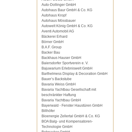
Auto-Dollinger GmbH
Autohaus Baur GmbH & Co. KG
Autohaus Kropf
Autohaus Mössbauer
Autowelt König GmbH & Co. KG
Aventi Automobil AG
Bäckerei Erhard
Börner GmbH
B.A.F. Group
Backer Bau
Backhaus Hauser GmbH
Baiersdorfer Sportverein e. V.
Bajuwarium Erlebniswelt GmbH
Barthelmess Display & Decoration GmbH
Bauer’s Backstube
Bavaria Weiss GmbH
Bavaria Yachtbau Gesellschaft mit
beschränkter Haftung
Bavaria Yachtbau GmbH
Bayerwald - Fenster Haustüren GmbH
Billhöfer
Bioenergie Zellertal GmbH & Co. KG
BOA Balg- und Kompensatoren-
Technologie GmbH