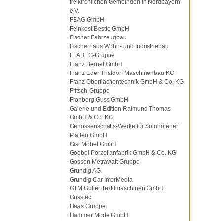
freikirchlichen Gemeinden in Nordbayern
e.V.
FEAG GmbH
Feinkost Bestle GmbH
Fischer Fahrzeugbau
Fischerhaus Wohn- und Industriebau
FLABEG-Gruppe
Franz Bernet GmbH
Franz Eder Thaldorf Maschinenbau KG
Franz Oberflächentechnik GmbH & Co. KG
Fritsch-Gruppe
Fronberg Guss GmbH
Galerie und Edition Raimund Thomas
GmbH & Co. KG
Genossenschafts-Werke für Solnhofener
Platten GmbH
Gisi Möbel GmbH
Goebel Porzellanfabrik GmbH & Co. KG
Gossen Metrawatt Gruppe
Grundig AG
Grundig Car InterMedia
GTM Goller Textilmaschinen GmbH
Gusstec
Haas Gruppe
Hammer Mode GmbH