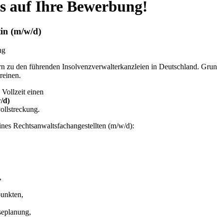
ns auf Ihre Bewerbung!
tin (m/w/d)
ng
 zu den führenden Insolvenzverwalterkanzleien in Deutschland. Grundla
reinen.
 Vollzeit einen
/d)
ollstreckung.
 eines Rechtsanwaltsfachangestellten (m/w/d):
,
punkten,
seplanung,