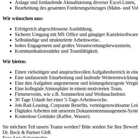
Anlage und fortlaufende Aktualisierung diverser Excel-Listen,
Bearbeitung des gesamten Forderungseinzuges (Mahn- und Voll
Wir wünschen uns:
Erfolgreich abgeschlossene Ausbildung,
Sicherer Umgang mit MS Office und gängiger Kanzleisoftware
Selbständige und strukturierte Arbeitsweise,
hohes Engagement und großes Verantwortungsbewusstsein,
Kommunikationsstärke und Teamfähigkeit.
Wir bieten:
Einen vielseitigen und anspruchsvollen Aufgabenbereich in eine
Eine umfassende Einarbeitung und laufende Weiterentwicklung 
Eine den Aufgaben angemessene und leistungsbezogene Vergü
Eine kollegiale Atmosphäre in einem motivierten Team.
Firmenevents, wie z.B. Sommerfest und Weihnachtsfeier.
30 Tage Urlaub bei einer 5-Tage-Arbeitswoche.
Job-Rad-Leasing, Corporate Benefits, vermögenswirksame Leist
Digitales Arbeiten mit unserem Dokumentenmanagement-Syst
Kostenlose Getränke (Kaffee, Wasser).
Sie möchten Teil unsers Teams werden? Bitte senden Sie Ihre Bewer
Dr. Beck & Partner GbR
Frau Anja Eckerstorfer