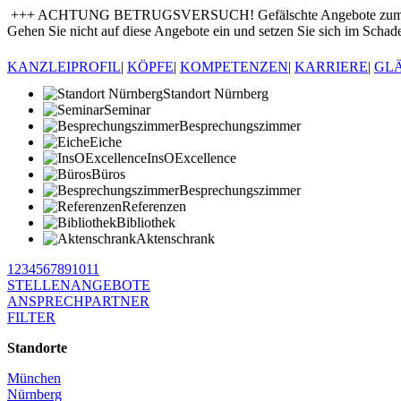
+++ ACHTUNG BETRUGSVERSUCH! Gefälschte Angebote zum Kauf von
Gehen Sie nicht auf diese Angebote ein und setzen Sie sich im Schade
KANZLEIPROFIL
|
KÖPFE
|
KOMPETENZEN
|
KARRIERE
|
GL
Standort Nürnberg
Seminar
Besprechungszimmer
Eiche
InsOExcellence
Büros
Besprechungszimmer
Referenzen
Bibliothek
Aktenschrank
1
2
3
4
5
6
7
8
9
10
11
STELLENANGEBOTE
ANSPRECHPARTNER
FILTER
Standorte
München
Nürnberg