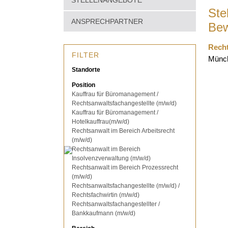
STELLENANGEBOTE
Ste
ANSPRECHPARTNER
Bew
Recht
FILTER
Münch
Standorte
Position
Kauffrau für Büromanagement /
Rechtsanwaltsfachangestellte (m/w/d)
Kauffrau für Büromanagement /
Hotelkauffrau(m/w/d)
Rechtsanwalt im Bereich Arbeitsrecht
(m/w/d)
Rechtsanwalt im Bereich
Insolvenzverwaltung (m/w/d)
Rechtsanwalt im Bereich Prozessrecht
(m/w/d)
Rechtsanwaltsfachangestellte (m/w/d) /
Rechtsfachwirtin (m/w/d)
Rechtsanwaltsfachangestellter /
Bankkaufmann (m/w/d)